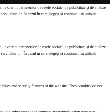
 le oferim partenerilor de rețele sociale, de publicitate și de analize
erviciilor lor. În cazul în care alegeți să continuați să utilizați
 le oferim partenerilor de rețele sociale, de publicitate și de analize
erviciilor lor. În cazul în care alegeți să continuați să utilizați
nalities and security features of the website. These cookies do not
ytics, ads, other embedded contents are termed as non-necessary