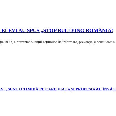
E ELEVI AU SPUS „STOP BULLYING ROMÂNIA!
 ROR, a prezentat bilanțul acțiunilor de informare, prevenție și consiliere: n
V: „SUNT O TIMIDĂ PE CARE VIAȚA ȘI PROFESIA AU ÎNVĂȚ