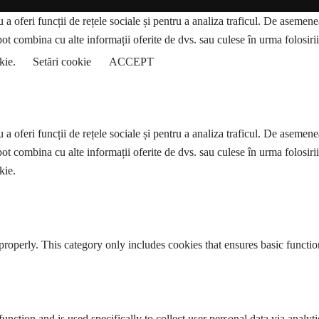
a oferi funcții de rețele sociale și pentru a analiza traficul. De asemenea,
pot combina cu alte informații oferite de dvs. sau culese în urma folosirii s
okie.
Setări cookie
ACCEPT
a oferi funcții de rețele sociale și pentru a analiza traficul. De asemenea,
pot combina cu alte informații oferite de dvs. sau culese în urma folosirii s
kie.
properly. This category only includes cookies that ensures basic functio
function and is used specifically to collect user personal data via anal