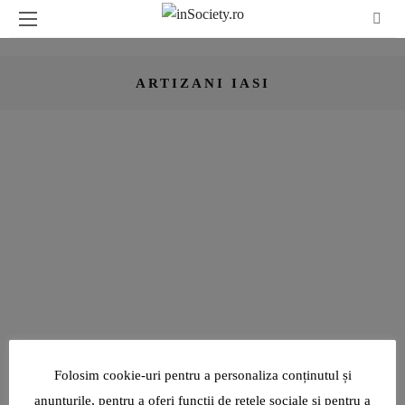
ARTIZANI IASI
STORIES
4 ANI AGO
CĂLINA MIHĂILESCU, ARTIZAN DE
FRUMOS: „NU M-AM AȘTEPTAT
NICIODATĂ CA PASIUNEA MEA SĂ-MI
ADUCĂ O AFACERE!”
CITEȘTE ARTICOL
SHARE
UN INTERVIU RAR CU LUMINIȚA PAUL, JURNALIST SPORTIV:
Folosim cookie-uri pentru a personaliza conținutul și
„SUNT O TIMIDĂ PE CARE VIAȚA ȘI PROFESIA AU ÎNVĂȚAT-O ȘI
anunțurile, pentru a oferi funcții de rețele sociale și pentru a