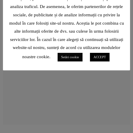
AU FORȚAT-O SĂ DEVINĂ CURAJOASĂ!”
analiza traficul. De asemenea, le oferim partenerilor de rețele
ADRIAN ȘOVEA FACE BINE PRIN SPORT: ALEARGĂ PENTRU
sociale, de publicitate și de analize informații cu privire la
CAUZE SOCIALE ȘI PENTRU A ÎMPLINI VISURILE ALTORA
modul în care folosiți site-ul nostru. Aceștia le pot combina cu
alte informații oferite de dvs. sau culese în urma folosirii
NEUROCHIRURGUL VLAD CIUREA: „NU CUNOSC CUVÂNTUL
VÂRSTĂ!”
serviciilor lor. În cazul în care alegeți să continuați să utilizați
ROXANA BRĂNIȘTEANU: „ÎN IANUARIE 2022, CÂND TOTUL
website-ul nostru, sunteți de acord cu utilizarea modulelor
PĂREA CĂ-MI FUGE DE SUB PICIOARE, NU ȘTIAM CĂ ICARTE,
IPARTE E AUR PENTRU MINE!”
noastre cookie.
Setări cookie
ACCEPT