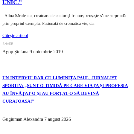
UNIC.”
Alina Săruleanu, creatoare de contur și frumos, reușește să ne surprindă
prin propriul exemplu. Pasionată de cromatica vie, dar
Citește articol
SHARE
Agop Ștefana
9 noiembrie 2019
UN INTERVIU RAR CU LUMINIȚA PAUL, JURNALIST
SPORTIV: „SUNT O TIMIDĂ PE CARE VIAȚA ȘI PROFESIA
AU ÎNVĂȚAT-O ȘI AU FORȚAT-O SĂ DEVINĂ
CURAJOASĂ!”
Gugiuman Alexandra
7 august 2026