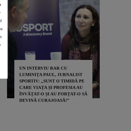
a
e
i
cu
n
e
UN INTERVIU RAR CU
LUMINIȚA PAUL, JURNALIST
ADRIAN 
SPORTIV: „SUNT O TIMIDĂ PE
PRIN SP
CARE VIAȚA ȘI PROFESIA AU
PENTRU 
ÎNVĂȚAT-O ȘI AU FORȚAT-O SĂ
PENTRU 
DEVINĂ CURAJOASĂ!”
ALTORA