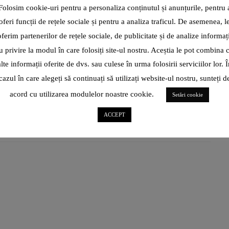
DE FOTBAL? ÎNSCRIE-TE LA
Folosim cookie-uri pentru a personaliza conținutul și anunțurile, pentru 
CURSURILE DE FORMARE!
oferi funcții de rețele sociale și pentru a analiza traficul. De asemenea, l
oferim partenerilor de rețele sociale, de publicitate și de analize informați
Asociația Județeană de Fotbal anunță începerea cursurilor de
u privire la modul în care folosiți site-ul nostru. Aceștia le pot combina 
formare pentru arbitri. Până pe 15 septembrie, persoanele
interesate, băieți și fete,
alte informații oferite de dvs. sau culese în urma folosirii serviciilor lor. Î
cazul în care alegeți să continuați să utilizați website-ul nostru, sunteți d
CITEȘTE ARTICOL
acord cu utilizarea modulelor noastre cookie.
Setări cookie
SHARE
ACCEPT
ROXANA BRĂNIȘTEANU: „ÎN
IANUARIE 2022, CÂND TOTUL
PĂREA CĂ-MI FUGE DE SUB
PICIOARE, NU ȘTIAM CĂ
ICARTE, IPARTE E AUR
PENTRU MINE!”