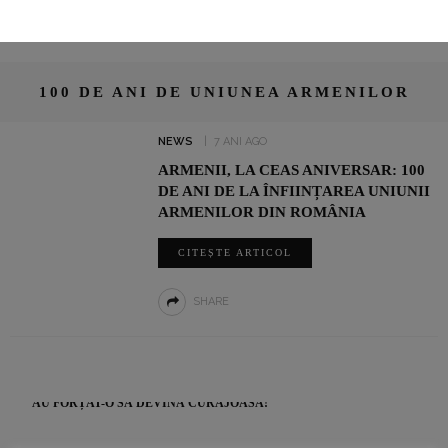
100 DE ANI DE UNIUNEA ARMENILOR
NEWS
7 ANI AGO
ARMENII, LA CEAS ANIVERSAR: 100
DE ANI DE LA ÎNFIINȚAREA UNIUNII
ARMENILOR DIN ROMÂNIA
CITEȘTE ARTICOL
SHARE
UN INTERVIU RAR CU LUMINIȚA PAUL, JURNALIST SPORTIV:
„SUNT O TIMIDĂ PE CARE VIAȚA ȘI PROFESIA AU ÎNVĂȚAT-O ȘI
AU FORȚAT-O SĂ DEVINĂ CURAJOASĂ!”