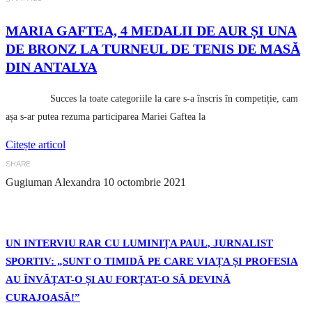
MARIA GAFTEA, 4 MEDALII DE AUR ȘI UNA
DE BRONZ LA TURNEUL DE TENIS DE MASĂ
DIN ANTALYA
Succes la toate categoriile la care s-a înscris în competiție, cam
așa s-ar putea rezuma participarea Mariei Gaftea la
Citește articol
SHARE
Gugiuman Alexandra
10 octombrie 2021
UN INTERVIU RAR CU LUMINIȚA PAUL, JURNALIST
SPORTIV: „SUNT O TIMIDĂ PE CARE VIAȚA ȘI PROFESIA
AU ÎNVĂȚAT-O ȘI AU FORȚAT-O SĂ DEVINĂ
CURAJOASĂ!”