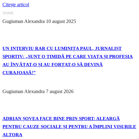
Citește articol
SHARE
Gugiuman Alexandra
10 august 2025
UN INTERVIU RAR CU LUMINIȚA PAUL, JURNALIST
SPORTIV: „SUNT O TIMIDĂ PE CARE VIAȚA ȘI PROFESIA
AU ÎNVĂȚAT-O ȘI AU FORȚAT-O SĂ DEVINĂ
CURAJOASĂ!”
Gugiuman Alexandra
7 august 2026
ADRIAN ȘOVEA FACE BINE PRIN SPORT: ALEARGĂ
PENTRU CAUZE SOCIALE ȘI PENTRU A ÎMPLINI VISURILE
ALTORA