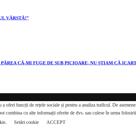
L VÂRSTĂ!”
PĂREA CĂ-MI FUGE DE SUB PICIOARE, NU ȘTIAM CĂ ICART
a oferi funcții de rețele sociale și pentru a analiza traficul. De asemenea,
pot combina cu alte informații oferite de dvs. sau culese în urma folosirii s
okie.
Setări cookie
ACCEPT