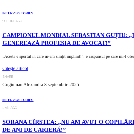
INTERVIU
STORIES
11 LUNI AGO
CAMPIONUL MONDIAL SEBASTIAN GUȚIU: „T
GENEREAZĂ PROFESIA DE AVOCAT!”
„Acesta e sportul în care m-am simțit împlinit!”, e răspunsul pe care mi-l of
Citește articol
SHARE
Gugiuman Alexandra
8 septembrie 2025
INTERVIU
STORIES
1 AN AGO
SORANA CÎRSTEA: „NU AM AVUT O COPILĂRI
DE ANI DE CARIERĂ!”