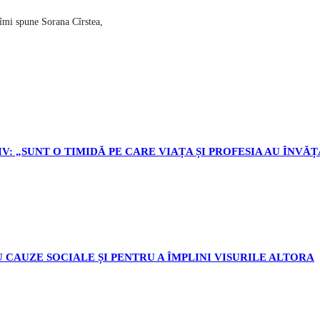
 îmi spune Sorana Cîrstea,
V: „SUNT O TIMIDĂ PE CARE VIAȚA ȘI PROFESIA AU ÎNVĂȚ
 CAUZE SOCIALE ȘI PENTRU A ÎMPLINI VISURILE ALTORA