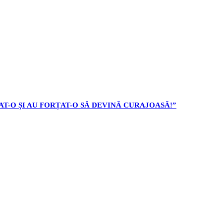
AT-O ȘI AU FORȚAT-O SĂ DEVINĂ CURAJOASĂ!”