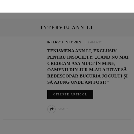
INTERVIU ANN LI
INTERVIU
STORIES
1 AN AGO
TENISMENA ANN LI, EXCLUSIV
PENTRU INSOCIETY: „CÂND NU MAI
CREDEAM AȘA MULT ÎN MINE,
OAMENII DIN JUR M-AU AJUTAT SĂ
REDESCOPĂR BUCURIA JOCULUI ȘI
SĂ AJUNG UNDE AM FOST!”
CITEȘTE ARTICOL
SHARE