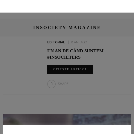
INSOCIETY MAGAZINE
EDITORIAL
8 ANI AGO
UN AN DE CÂND SUNTEM
#INSOCIETERS
CITEȘTE ARTICOL
SHARE