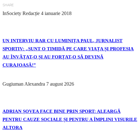
SHARE
InSociety Redacție
4 ianuarie 2018
UN INTERVIU RAR CU LUMINIȚA PAUL, JURNALIST
SPORTIV: „SUNT O TIMIDĂ PE CARE VIAȚA ȘI PROFESIA
AU ÎNVĂȚAT-O ȘI AU FORȚAT-O SĂ DEVINĂ
CURAJOASĂ!”
Gugiuman Alexandra
7 august 2026
ADRIAN ȘOVEA FACE BINE PRIN SPORT: ALEARGĂ
PENTRU CAUZE SOCIALE ȘI PENTRU A ÎMPLINI VISURILE
ALTORA