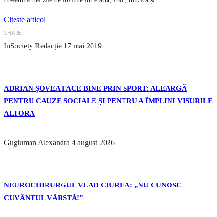
Înseamnă trei zile de fuziune între artă, zbor, muzică și
Citește articol
SHARE
InSociety Redacție
17 mai 2019
ADRIAN ȘOVEA FACE BINE PRIN SPORT: ALEARGĂ
PENTRU CAUZE SOCIALE ȘI PENTRU A ÎMPLINI VISURILE
ALTORA
Gugiuman Alexandra
4 august 2026
NEUROCHIRURGUL VLAD CIUREA: „NU CUNOSC
CUVÂNTUL VÂRSTĂ!”