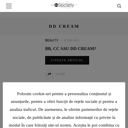
DD CREAM
BEAUTY
8 ANI AGO
BB, CC SAU DD CREAM?
CITEȘTE ARTICOL
SHARE
UN INTERVIU RAR CU LUMINIȚA PAUL, JURNALIST SPORTIV:
Folosim cookie-uri pentru a personaliza conținutul și
„SUNT O TIMIDĂ PE CARE VIAȚA ȘI PROFESIA AU ÎNVĂȚAT-O ȘI
anunțurile, pentru a oferi funcții de rețele sociale și pentru a
AU FORȚAT-O SĂ DEVINĂ CURAJOASĂ!”
analiza traficul. De asemenea, le oferim partenerilor de rețele
sociale, de publicitate și de analize informații cu privire la
modul în care folosiți site-ul nostru. Aceștia le pot combina cu