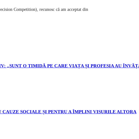
Precision Competition), recunosc că am acceptat din
V: „SUNT O TIMIDĂ PE CARE VIAȚA ȘI PROFESIA AU ÎNVĂȚ
 CAUZE SOCIALE ȘI PENTRU A ÎMPLINI VISURILE ALTORA