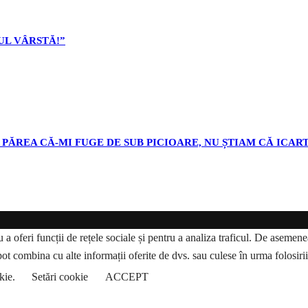
L VÂRSTĂ!”
PĂREA CĂ-MI FUGE DE SUB PICIOARE, NU ȘTIAM CĂ ICART
a oferi funcții de rețele sociale și pentru a analiza traficul. De asemenea,
pot combina cu alte informații oferite de dvs. sau culese în urma folosirii s
okie.
Setări cookie
ACCEPT