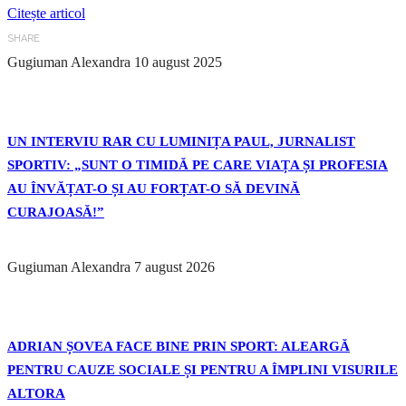
Citește articol
SHARE
Gugiuman Alexandra
10 august 2025
UN INTERVIU RAR CU LUMINIȚA PAUL, JURNALIST
SPORTIV: „SUNT O TIMIDĂ PE CARE VIAȚA ȘI PROFESIA
AU ÎNVĂȚAT-O ȘI AU FORȚAT-O SĂ DEVINĂ
CURAJOASĂ!”
Gugiuman Alexandra
7 august 2026
ADRIAN ȘOVEA FACE BINE PRIN SPORT: ALEARGĂ
PENTRU CAUZE SOCIALE ȘI PENTRU A ÎMPLINI VISURILE
ALTORA