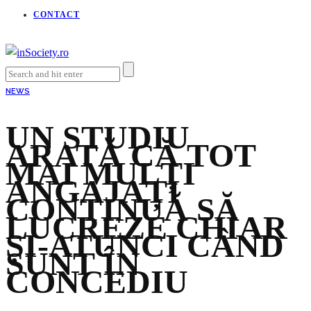
CONTACT
NEWS
UN STUDIU
ARATĂ CĂ TOT
MAI MULȚI
ANGAJAȚI
CONTINUĂ SĂ
LUCREZE CHIAR
ȘI-ATUNCI CÂND
SUNT ÎN
CONCEDIU