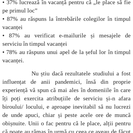
• 37% lucrează în vacanță pentru că „le place să fie
pe primul loc”
• 87% au răspuns la întrebările colegilor în timpul
vacanței
• 87% au verificat e-mailurile și mesajele de
serviciu în timpul vacanței
• 78% au răspuns unui apel de la șeful lor în timpul
vacanței.
Nu știu dacă rezultatele studiului a fost
influențat de anii pandemici, însă din proprie
experiență vă spun că mai ales în domeniile în care
îți poți exercita atribuțiile de serviciu și-n afara
biroului/ locului, e aproape inevitabil să nu lucrezi
de unde apuci, chiar și peste acele ore de muncă
obișnuite. Unii o fac pentru că le place, alții pentru
că poate au rămas în urmă cu ceea ce aveau de făcut