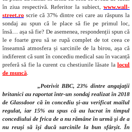
în ziua respectivă. Referitor la subiect,
www.wall-
street.ro
scrie că 37% dintre cei care au răspuns la
sondaj au spun că le place să fie pe primul loc,
însă… așa să fie? De asemenea, respondenții spun că
le e foarte greu să se rupă complet de tot ceea ce
înseamnă atmosfera și sarcinile de la birou, așa că
indiferent că sunt în concediu medical sau în vacanță
preferă să fie la curent cu chestiunile lăsate la
locul
de muncă
.
„Potrivit BBC, 23% dintre angajaţii
britanici au raportat într-un sondaj realizat în 2018
de Glassdoor că în concediu şi-au verificat mailul
regulat, iar 15% au spus că au lucrat în timpul
concediului de frica de a nu rămâne în urmă şi de a
nu reuşi să îşi ducă sarcinile la bun sfârşit. În