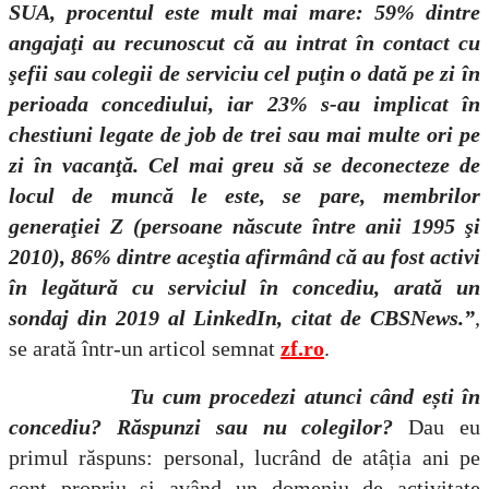
SUA, procentul este mult mai mare: 59% dintre
angajaţi au recunoscut că au intrat în contact cu
şefii sau colegii de serviciu cel puţin o dată pe zi în
perioada concediului, iar 23% s-au implicat în
chestiuni legate de job de trei sau mai multe ori pe
zi în vacanţă. Cel mai greu să se deconecteze de
locul de muncă le este, se pare, membrilor
generaţiei Z (persoane născute între anii 1995 şi
2010), 86% dintre aceştia afirmând că au fost activi
în legătură cu serviciul în concediu, arată un
sondaj din 2019 al LinkedIn, citat de CBSNews.”
,
se arată într-un articol semnat
zf.ro
.
Tu cum procedezi atunci când ești în
concediu? Răspunzi sau nu colegilor?
Dau eu
primul răspuns: personal, lucrând de atâția ani pe
cont propriu și având un domeniu de activitate