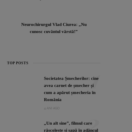
Neurochirurgul Vlad Ciurea: „Nu
cunosc cuvântul vârstă!”
1
TOP POSTS
Societatea Șmecherilor: cine
avea carnet de șmecher și
cum a apărut șmecheria în
România
2
4 ANI AGO
„Un alt sine”, filmul care
răscolește și sapă în adâncul