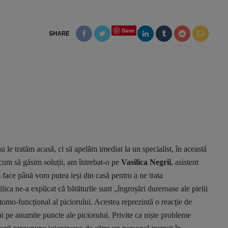
Save
SHARE
tăm acasă, ci să apelăm imediat la un specialist, în această
cum să găsim soluții, am întrebat-o pe
Vasilica Negrii
, asistent
 face până vom putea ieși din casă pentru a ne trata
lica ne-a explicat că bătăturile sunt „îngroșări dureroase ale pielii
omo-funcțional al piciorului. Acestea reprezintă o reacție de
ni pe anumite puncte ale piciorului. Privite ca niște probleme