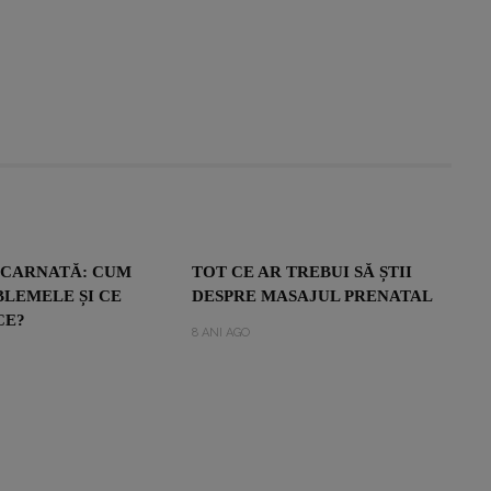
NCARNATĂ: CUM
TOT CE AR TREBUI SĂ ȘTII
LEMELE ȘI CE
DESPRE MASAJUL PRENATAL
CE?
8 ANI AGO