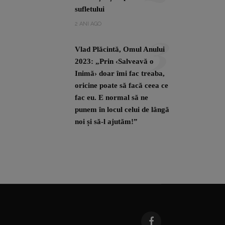
sufletului
3
2 ANI AGO
Vlad Plăcintă, Omul Anului
2023: „Prin ‹Salveavă o
Inimă› doar îmi fac treaba,
oricine poate să facă ceea ce
fac eu. E normal să ne
punem în locul celui de lângă
noi și să-l ajutăm!”
4
2 ANI AGO
Suntem campioni mondiali:
victorie în SUA pentru
echipa de robotică CyLiis a
Liceului de Informatică
„Grigore Moisil” din Iași!
2 ANI AGO