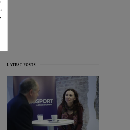
cu
n
e
LATEST POSTS