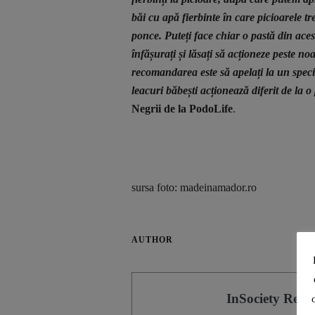
băi cu apă fierbinte în care picioarele t
ponce. Puteți face chiar o pastă din aces
înfășurați și lăsați să acționeze peste n
recomandarea este să apelați la un speci
leacuri băbești acționează diferit de la o
Negrii de la PodoLife
.
sursa foto: madeinamador.ro
AUTHOR
InSociety Redac