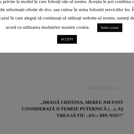
u privire la modul în care folosiți site-ul nostru. Aceștia le pot combina 
alte informații oferite de dvs. sau culese în urma folosirii serviciilor lor. Î
cazul în care alegeți să continuați să utilizați website-ul nostru, sunteți d
acord cu utilizarea modulelor noastre cookie.
Setări cookie
ACCEPT
CUM TRATAM BATATURILE
LEACURI BABESTI PENTRU BATATURI
ATURISTE PENTRU BATATURI
UNDE TRATAM BATATURILE IN IASI
NEXT ARTICLE
„DRAGĂ CRISTINA, MEREU AM FOST
CONSIDERATĂ O FEMEIE PUTERNICĂ (…), AȘ
VREA SĂ FIU ‹‹EU›› DIN NOU!”