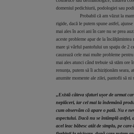
cosmetice sau dermatologice, tratarea core
domeniul pedichiurii, podologiei sau podia
Probabil că am văzut la mamele sau 
rigide, dacă le putem spune astfel, ajunse 
mai ales în acei ani în care nu se prea auz
aceste probleme apar de la încălțămintea ne
mare şi vârful pantofului un spaţiu de 2 ce
cauzează cele mai multe probleme pentru c
mai ales atunci când trebuie să stăm ore în
renunța, putem să îi achiziționăm seara, at
anumite momente ale zilei, pantofii să ni s
„Există câteva sfaturi ușor de urmat car
neplăceri, iar cel mai la îndemână produs
cum observăm că apare o pată. Nu e nevo
aspectului. Dacă nu se întâmplă astfel, 
acel leac băbesc atât de simplu, pe care
fierbinți la picioare, după care putem ap