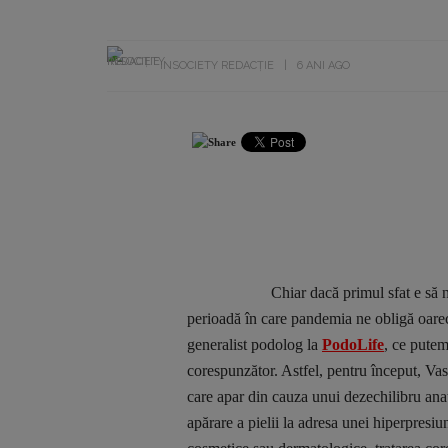
INSOCIETY REDACȚIE
6 ANI AGO
Chiar dacă primul sfat e să nu le tra
perioadă în care pandemia ne obligă oare
generalist podolog la
PodoLife
, ce putem
corespunzător. Astfel, pentru început, Vasi
care apar din cauza unui dezechilibru anat
apărare a pielii la adresa unei hiperpresiu