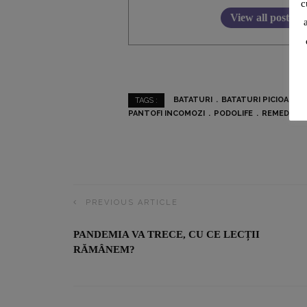
c
View all posts
BATATURI
BATATURI PICIOARE
TAGS :
PANTOFI INCOMOZI
PODOLIFE
REMEDII N
PREVIOUS ARTICLE
PANDEMIA VA TRECE, CU CE LECȚII
RĂMÂNEM?