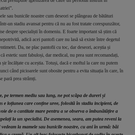
ctă presupune igienizarea de către un personal instruit în
triei”.
bunicile noastre cum deseori se plângeau de bătături
într-un stadiu avansat pentru că nu au fost tratate corespunzător,
ise despre specialiști în domeniu. E foarte important să știm că
potrivită, adică acei pantofi care nu lasă să existe între degetul
ntimetri. Da, ne plac pantofii cu toc, dar deseori, aceștia și
ă estetic sunt fabuloși, dar medical, nu prea sunt recomandați,
 șir încălțate cu aceștia. Totuși, dacă e moftul la care nu putem
unci când picioarele sunt obosite pentru a evita situația în care, în
e pară prea strâmți.
e, pe termen mediu sau lung, ne pot scăpa de dureri și
 e loțiunea care conține uree, folosită în stadiu incipient, de
ie de o cantitate mare pentru a se observa o îmbunătățire a
apelați la un specialist. De asemenea, seara, am putea reveni la
-l vedeam la mamele sau bunicile noastre, cu ani în urmă: băi
lica o cremă. Un alt leac folosește bicarbonat de sodiu în aceste