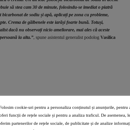
rebuie să stea cam 30 de minute, folosindu-se imediat o piatră
t bicarbonat de sodiu și apă, aplicați pe zona cu probleme,
oapte. Crema de gălbenele este iarăși foarte bună. Totuși,
alist dacă nu observați nicio ameliorare, mai ales că aceste
 persoană la alta.”
, spune asistentul generalist podolog
Vasilica
Folosim cookie-uri pentru a personaliza conținutul și anunțurile, pentru 
oferi funcții de rețele sociale și pentru a analiza traficul. De asemenea, l
ție
oferim partenerilor de rețele sociale, de publicitate și de analize informați