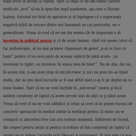
după revin la invidii și răutăți. Sper că după ce ne-am numit cadrele
medicale „eroi” să nu le spurcăm după pandemie, așa cum o făceam
înainte, folosind tot felul de apelative și să înțelegem că o experiență
negativă trăită de oricare dintre noi înseamnă un caz particular, nu o
generalizare. Vreau să cred că ne-am dat seama cât de important e să
investim în psihicul nostru
și că de acum înainte, când voi spune cuiva că
fac psihoterapie, să nu mai primesc răspunsuri de genul „n-ai ce face cu
banii” pentru că va avea parte de aceeași replică de până acum- „tu
investești în țigări, eu investesc în starea mea de bine!”. Nu de alta, dar eu,
în aceste zile, n-am avut timp să mă plictisesc și nici nu prea mi-au lipsit
multe, dar nu știu dacă lucrurile ar fi stat altfel dacă n-aș fi pe deplin ok cu
mine însămi. Sper că nu ne vom închide în „universul” nostru și încă
suntem conștienți de faptul că avem nevoie unii de alții ca și până acum.
Vreau să cred că nu ne vom sălbătici și refuz să cred că ne putem bucura de
concerte/ spectacole în mediul online la nesfârșit pentru că nimic nu se
compară cu atmosfera live (iar arta trebuie susținută, indiferent de formă,
din respect pentru artiști și pentru că trebuie să fim conștienți de faptul că
artiștii nu-și plătesc facturile prin like-uri și inimioare). Și mai sper că acei