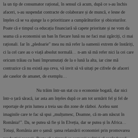
la un tip de consumator rațional, în sensul că acum, după ce s-au închis
afaceri, s-au suspendat contracte de colaborare și de muncă, e lesne de
înțeles că se va ajunge la o prioritizare a cumpărăturilor și obiceiurilor.
Poate că e timpul ca educația financiară să capete prioritate și ne vom da
seama că a economisi un ban în fiecare lună nu ne faci mai zgârciți, ci mai
raționali. Iar în „pledoarie” mea nu mă refer la oamenii extrem de înstăriți,
ci la cel care au o viață absolut normală… n-am să mă refer nici la cei care
oricum trăiau cu bani împrumutați de la o lună la alta, iar cine mă
contrazice că nu există așa ceva, vă invit să vă uitați pe cifrele de afaceri
ale caselor de amanet, de exemplu…
Nu trăim într-un stat cu o economie bogată, dar nici
într-o țară săracă, iar asta am înțeles după ce am tot urmărit fel și fel de
reportaje de prin lumea a treia sau din zone de război. Acelea sunt
imaginile care te fac să spui „mulțumesc, Doamne, că m-am născut în
România!”. Da, se putea să fie și în Elveția, dar se putea și în Africa…
Totuși, România are o șansă: șansa relansării economiei prin promovarea