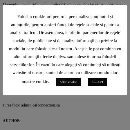
Domnului, avem suficienti „croitori”), să ne vizităm țara (care, btw, e una
extrem de faină, iar unii dintre cei care au văzut întreaga Europă nu vizitat
Folosim cookie-uri pentru a personaliza conținutul și
nici măcar 30% dintre locurile „must” din România), să producem. Să nu
anunțurile, pentru a oferi funcții de rețele sociale și pentru a
mai fim adepții unor abordări de genul „nu cumpăr de la X ca să-l
analiza traficul. De asemenea, le oferim partenerilor de rețele
îmbogățesc”, ci să ne gândim că prin faptul că tu cumperi de la X, X
sociale, de publicitate și de analize informații cu privire la
plătește niște salarii (adică are grijă și de alte familii) și reușește să ofere
modul în care folosiți site-ul nostru. Aceștia le pot combina cu
propriei familii un trai decent. Ce-ar fi să fim invidioși în sens pozitiv, să
alte informații oferite de dvs. sau culese în urma folosirii
ne dăm seama că dacă unul are mai mult, habar n-avem câte sacrificii sunt
în spate? Ce-ar fi să ne asumăm orice decizie, să recunoaștem dacă am
serviciilor lor. În cazul în care alegeți să continuați să utilizați
greșit și să ne acceptăm unii pe alții fix așa cum suntem, adică diferiți?
website-ul nostru, sunteți de acord cu utilizarea modulelor
Diferiți, dar uniți… căci doar un scop comun ne poate mâna în direcția
noastre cookie.
Setări cookie
ACCEPT
care trebuie.
sursa foto: admin.cafconnection.ca
AUTHOR