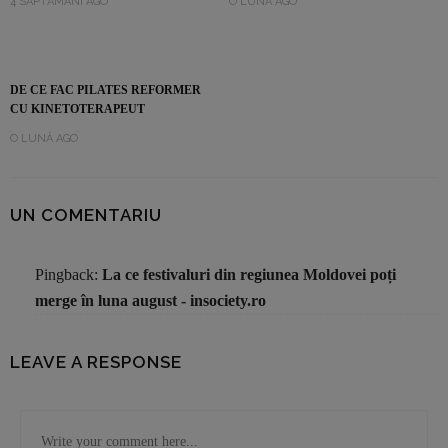
4 SĂPTĂMÂNI AGO
O LUNĂ AGO
DE CE FAC PILATES REFORMER
CU KINETOTERAPEUT
O LUNĂ AGO
UN COMENTARIU
Pingback:
La ce festivaluri din regiunea Moldovei poți
merge în luna august - insociety.ro
LEAVE A RESPONSE