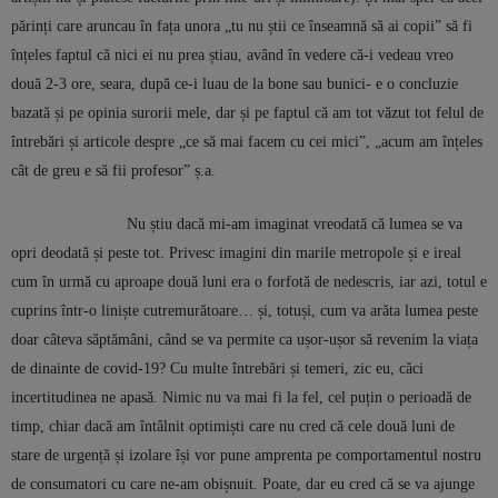
părinți care aruncau în fața unora „tu nu știi ce înseamnă să ai copii” să fi
înțeles faptul că nici ei nu prea știau, având în vedere că-i vedeau vreo
două 2-3 ore, seara, după ce-i luau de la bone sau bunici- e o concluzie
bazată și pe opinia surorii mele, dar și pe faptul că am tot văzut tot felul de
întrebări și articole despre „ce să mai facem cu cei mici”, „acum am înțeles
cât de greu e să fii profesor” ș.a.
Nu știu dacă mi-am imaginat vreodată că lumea se va
opri deodată și peste tot. Privesc imagini din marile metropole și e ireal
cum în urmă cu aproape două luni era o forfotă de nedescris, iar azi, totul e
cuprins într-o liniște cutremurătoare… și, totuși, cum va arăta lumea peste
doar câteva săptămâni, când se va permite ca ușor-ușor să revenim la viața
de dinainte de covid-19? Cu multe întrebări și temeri, zic eu, căci
incertitudinea ne apasă. Nimic nu va mai fi la fel, cel puțin o perioadă de
timp, chiar dacă am întâlnit optimiști care nu cred că cele două luni de
stare de urgență și izolare își vor pune amprenta pe comportamentul nostru
de consumatori cu care ne-am obișnuit. Poate, dar eu cred că se va ajunge