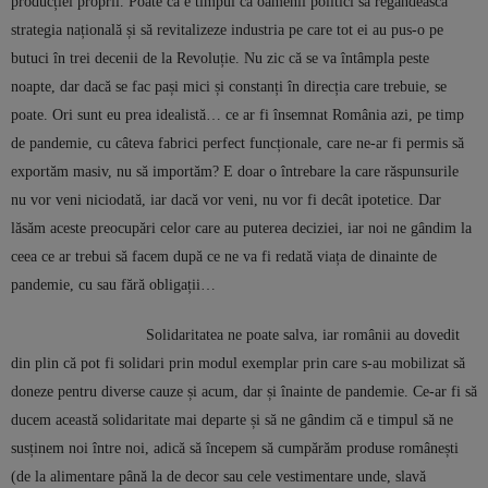
producției proprii. Poate că e timpul ca oamenii politici să regândească
strategia națională și să revitalizeze industria pe care tot ei au pus-o pe
butuci în trei decenii de la Revoluție. Nu zic că se va întâmpla peste
noapte, dar dacă se fac pași mici și constanți în direcția care trebuie, se
poate. Ori sunt eu prea idealistă… ce ar fi însemnat România azi, pe timp
de pandemie, cu câteva fabrici perfect funcționale, care ne-ar fi permis să
exportăm masiv, nu să importăm? E doar o întrebare la care răspunsurile
nu vor veni niciodată, iar dacă vor veni, nu vor fi decât ipotetice. Dar
lăsăm aceste preocupări celor care au puterea deciziei, iar noi ne gândim la
ceea ce ar trebui să facem după ce ne va fi redată viața de dinainte de
pandemie, cu sau fără obligații…
Solidaritatea ne poate salva, iar românii au dovedit
din plin că pot fi solidari prin modul exemplar prin care s-au mobilizat să
doneze pentru diverse cauze și acum, dar și înainte de pandemie. Ce-ar fi să
ducem această solidaritate mai departe și să ne gândim că e timpul să ne
susținem noi între noi, adică să începem să cumpărăm produse românești
(de la alimentare până la de decor sau cele vestimentare unde, slavă