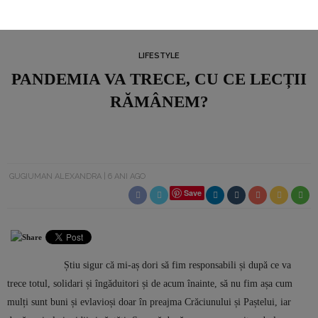
LIFESTYLE
PANDEMIA VA TRECE, CU CE LECȚII
RĂMÂNEM?
GUGIUMAN ALEXANDRA
6 ANI AGO
Save
Știu sigur că mi-aș dori să fim responsabili și după ce va
trece totul, solidari și îngăduitori și de acum înainte, să nu fim așa cum
mulți sunt buni și evlavioși doar în preajma Crăciunului și Paștelui, iar