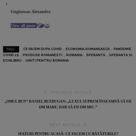
Gugiuman Alexandra
View all posts
CE FACEM DUPA COVID
ECONOMIA ROMANEASCA
PANDEMIE
TAGS :
COVID 19
PRODUSE ROMANESTI
ROMANIA
SPERANTA
SPERANTA SI
ECHILIBRU
UNITI PENTRU ROMANIA
PREVIOUS ARTICLE
„OMUL BUN” DANIEL BUZDUGAN: „LUXUL SUPREM ÎNSEAMNĂ SĂ FII
OM MARE, DAR SĂ FII OM MIC.”
NEXT ARTICLE
SFATURI PENTRU ACASĂ: CE FACEM CU BĂTĂTURILE?