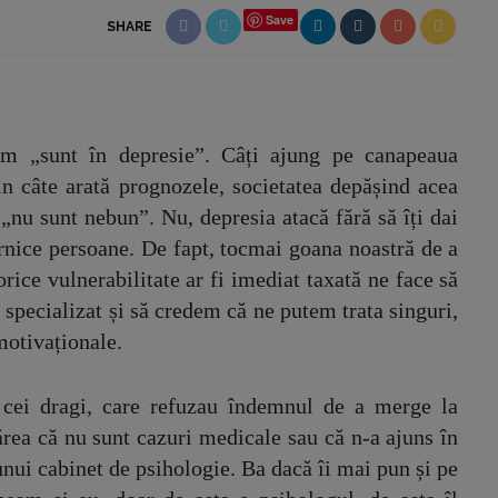
Save
SHARE
m „sunt în depresie”. Câți ajung pe canapeaua
n câte arată prognozele, societatea depășind acea
„nu sunt nebun”. Nu, depresia atacă fără să îți dai
rnice persoane. De fapt, tocmai goana noastră de a
orice vulnerabilitate ar fi imediat taxată ne face să
specializat și să credem că ne putem trata singuri,
 motivaționale.
cei dragi, care refuzau îndemnul de a merge la
ărea că nu sunt cazuri medicale sau că n-a ajuns în
unui cabinet de psihologie. Ba dacă îi mai pun și pe