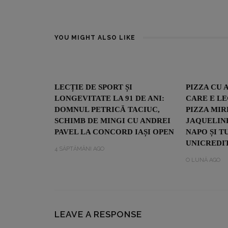
YOU MIGHT ALSO LIKE
LECȚIE DE SPORT ȘI
PIZZA CU 
LONGEVITATE LA 91 DE ANI:
CARE E L
DOMNUL PETRICĂ TACIUC,
PIZZA MIR
SCHIMB DE MINGI CU ANDREI
JAQUELINE
PAVEL LA CONCORD IAȘI OPEN
NAPO ȘI T
UNICREDIT
4 SĂPTĂMÂNI AGO
O LUNĂ AGO
LEAVE A RESPONSE