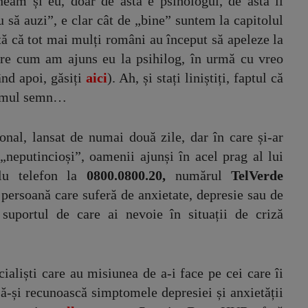
neam și eu, doar de asta e psihologul, de asta îl
tu să auzi”, e clar cât de „bine” suntem la capitolul
rată că tot mai mulți români au început să apeleze la
spre cum am ajuns eu la psihilog, în urmă cu vreo
ând apoi, găsiți
aici
). Ah, și stați liniștiți, faptul că
primul semn…
nal, lansat de numai două zile, dar în care și-ar
neputincioși”, oamenii ajunși în acel prag al lui
lu telefon la
0800.0800.20,
numărul
TelVerde
 persoană care suferă de anxietate, depresie sau de
 suportul de care ai nevoie în situații de criză
ialiști care au misiunea de a-i face pe cei care îi
să-și recunoască simptomele depresiei și anxietății