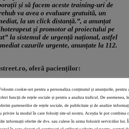
rații și să facem aceste training-uri de
rehub va avea o evaluare gratuită, un
mediat, la un click distanță.”, a anunțat
hoterapeut și promotor al proiectului pe
at” la sistemul de urgență național, astfel
imediat cazurile urgente, anunțate la 112.
street.ro
, oferă pacienților:
ent online și face to face;
Folosim cookie-uri pentru a personaliza conținutul și anunțurile, pentru 
ie gratuită;
oferi funcții de rețele sociale și pentru a analiza traficul. De asemenea, l
oferim partenerilor de rețele sociale, de publicitate și de analize informați
e și prevenția recidivei;
u privire la modul în care folosiți site-ul nostru. Aceștia le pot combina 
esie, anxietate, atacuri de panică;
alte informații oferite de dvs. sau culese în urma folosirii serviciilor lor. Î
ivă, juridică, vocațională;