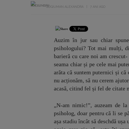
GUGIUMAN ALEXANDRA
7 ANI AGO
Auzim în jur sau chiar spune
psihologului? Tot mai mulți, di
barieră cu care noi am crescut- 
seama chiar și pe cele mai pute
arăta că suntem puternici și că 
nu acționăm, să nu cerem ajutor 
acasă, citind fel și fel de citate
„N-am nimic!”, auzeam de la 
psiholog, doar pentru că li se p
așa stadiu încât să deschdă ușa 