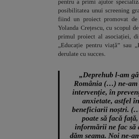
pentru a primi ajutor specializ
posibilitatea unui screening gra
fiind un proiect promovat de
Yolanda Crețescu, cu scopul de 
primul proiect al asociației,
„Educație pentru viață” sau „E
derulate cu succes.
„Deprehub l-am gân
România (…) ne-am g
intervenție, în prevenț
anxietate, astfel 
beneficiarii noștri. 
poate să facă față,
informării ne fac să 
dăm seama. Noi ne-am 