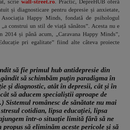
at, scrie
wall-street.ro
. Practic, DepreHUB oferă
tuit și diagnosticare pentru depresie și anxietate,
 Asociația Happy Minds, fondată de psihologul
„a construi un stil de viață sănătos”. Acesta nu e
 din 2014 și până acum, „Caravana Happy Minds”,
ducație pri egalitate” fiind alte câteva proiecte
dit să fie primul hub antidepresie din
ândit să schimbăm puțin paradigma în
ie și diagnostic, atât în depresii, cât și în
încât să aducem specialiștii aproape de
(…) Sistemul românesc de sănătate nu mai
 stresul cotidian, lipsa educației, lipsa
ajungem într-o situație limită fără să ne
propus să eliminăm aceste pericole și să