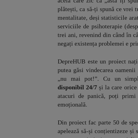
aceia care zic că „asta îți spu
plătești, ca să-ți spună ce vrei 
mentalitate, deși statisticile a
serviciile de psihoterapie (de
trei ani, revenind din când în c
negați existența problemei e 
DepreHUB este un proiect națio
putea găsi vindecarea oamenii „
„nu mai pot!”. Cu un simp
disponibil 24/7
și la care orice
atacuri de panică, poți primi
emoțională.
Din proiect fac parte 50 de spec
apelează să-și conțientizeze și 