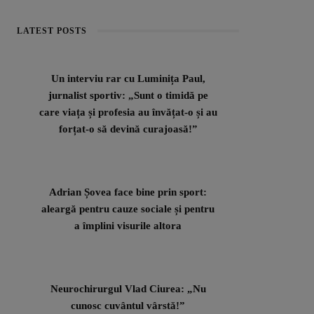
LATEST POSTS
Un interviu rar cu Luminița Paul,
jurnalist sportiv: „Sunt o timidă pe
care viața și profesia au învățat-o și au
forțat-o să devină curajoasă!”
Adrian Șovea face bine prin sport:
aleargă pentru cauze sociale și pentru
a împlini visurile altora
Neurochirurgul Vlad Ciurea: „Nu
cunosc cuvântul vârstă!”