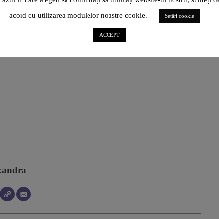
cazul în care alegeți să continuați să utilizați website-ul nostru, sunteți d
acord cu utilizarea modulelor noastre cookie.
Setări cookie
o-profesională.
ACCEPT
xandra