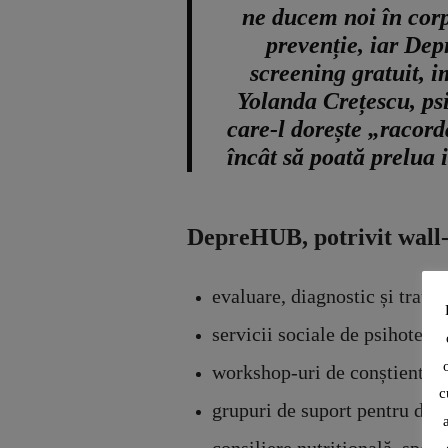
ne ducem noi în corpo
prevenție, iar Dep
screening gratuit, i
Yolanda Crețescu, psi
care-l dorește „racord
încât să poată prelua 
DepreHUB, potrivit
wall-
evaluare, diagnostic și tratam
servicii sociale de psihoterap
workshop-uri de conștientizar
c
grupuri de suport pentru depr
consiliere nutrițională, sport