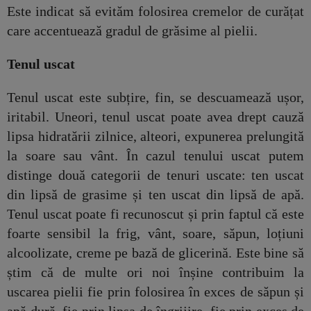
Este indicat să evităm folosirea cremelor de curățat
care accentuează gradul de grăsime al pielii.
Tenul uscat
Tenul uscat este subțire, fin, se descuamează ușor,
iritabil. Uneori, tenul uscat poate avea drept cauză
lipsa hidratării zilnice, alteori, expunerea prelungită
la soare sau vânt. În cazul tenului uscat putem
distinge două categorii de tenuri uscate: ten uscat
din lipsă de grasime și ten uscat din lipsă de apă.
Tenul uscat poate fi recunoscut și prin faptul că este
foarte sensibil la frig, vânt, soare, săpun, loțiuni
alcoolizate, creme pe bază de glicerină. Este bine să
știm că de multe ori noi înșine contribuim la
uscarea pielii fie prin folosirea în exces de săpun și
apă dură, fie prin lipsa de îngrijire, fie prin exces de