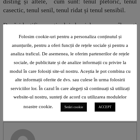
disting și altele, cum sunt: tenul pletoric, tenul
casectic, tenul senil, tenul ridat și tenul sensibil.
După identificarea tipului de piele pe care îl aveți
nu vă rămâne decât să
faceți alegerile potrivite a
Folosim cookie-uri pentru a personaliza conținutul și
produselor de îngrijire
, hidratare, demachiere
anunțurile, pentru a oferi funcții de rețele sociale și pentru a
pentru a obține un corp frumos și o piele în care să
analiza traficul. De asemenea, le oferim partenerilor de rețele
vă simțiți bine.
sociale, de publicitate și de analize informații cu privire la
modul în care folosiți site-ul nostru. Aceștia le pot combina cu
alte informații oferite de dvs. sau culese în urma folosirii
sursa foto: pinterest.com
serviciilor lor. În cazul în care alegeți să continuați să utilizați
website-ul nostru, sunteți de acord cu utilizarea modulelor
noastre cookie.
Setări cookie
ACCEPT
AUTHOR