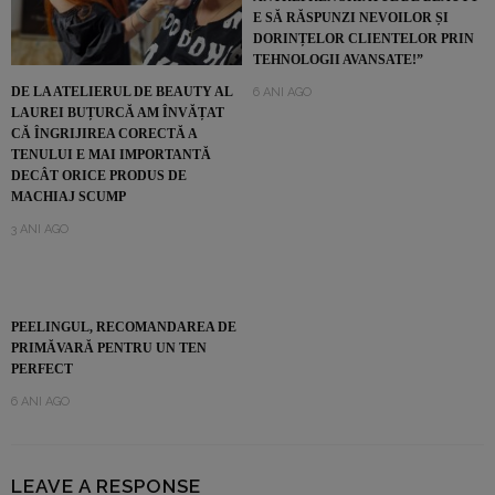
E SĂ RĂSPUNZI NEVOILOR ȘI
DORINȚELOR CLIENTELOR PRIN
TEHNOLOGII AVANSATE!”
DE LA ATELIERUL DE BEAUTY AL
6 ANI AGO
LAUREI BUȚURCĂ AM ÎNVĂȚAT
CĂ ÎNGRIJIREA CORECTĂ A
TENULUI E MAI IMPORTANTĂ
DECÂT ORICE PRODUS DE
MACHIAJ SCUMP
3 ANI AGO
PEELINGUL, RECOMANDAREA DE
PRIMĂVARĂ PENTRU UN TEN
PERFECT
6 ANI AGO
LEAVE A RESPONSE