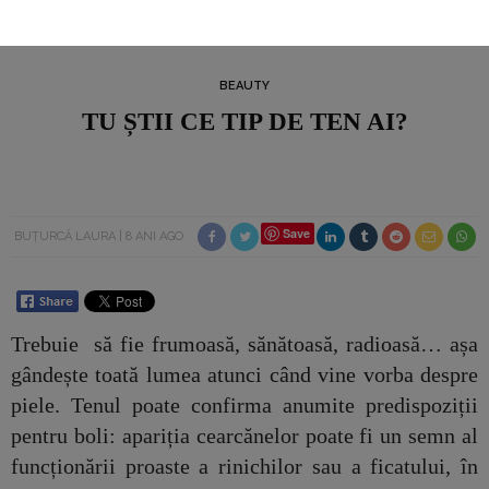
BEAUTY
TU ȘTII CE TIP DE TEN AI?
Save
BUȚURCĂ LAURA
8 ANI AGO
Trebuie să fie frumoasă, sănătoasă, radioasă… așa
gândește toată lumea atunci când vine vorba despre
piele. Tenul poate confirma anumite predispoziții
pentru boli: apariția cearcănelor poate fi un semn al
funcționării proaste a rinichilor sau a ficatului, în