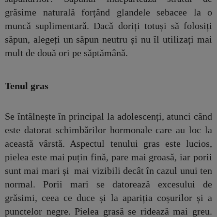
grăsime naturală forțând glandele sebacee la o
muncă suplimentară. Dacă doriți totuși să folosiți
săpun, alegeți un săpun neutru și nu îl utilizați mai
mult de două ori pe săptămână.
Tenul gras
Se întâlnește în principal la adolescenți, atunci când
este datorat schimbărilor hormonale care au loc la
această vârstă. Aspectul tenului gras este lucios,
pielea este mai puțin fină, pare mai groasă, iar porii
sunt mai mari și mai vizibili decât în cazul unui ten
normal. Porii mari se datorează excesului de
grăsimi, ceea ce duce și la apariția coșurilor și a
punctelor negre. Pielea grasă se ridează mai greu.