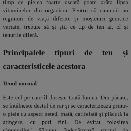
timp ce pielea foarte uscată poate arăta lipsa
vitaminelor din organism. Pentru că oamenii au
regimuri de viață diferite și moșteniri genitice
variate, trebuie să și știi ce tip de ten ai, cî și
tenurile diferă.
Principalele tipuri de ten și
caracteristicele acestora
Tenul normal
Este cel pe care îl dorește toată lumea. Din păcate,
se întâlnește destul de rar și se caracterizează printr-
o piele cu aspect neted, mată, catifelată și plăcută la
atingere, cu pori fini. De evitat folosirea
săpunurilor! Săpunul îndepărtează stratul de