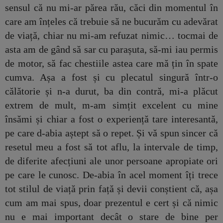
sensul că nu mi-ar părea rău, căci din momentul în
care am înțeles că trebuie să ne bucurăm cu adevărat
de viață, chiar nu mi-am refuzat nimic… tocmai de
asta am de gând să sar cu parașuta, să-mi iau permis
de motor, să fac chestiile astea care mă țin în spate
cumva. Așa a fost și cu plecatul singură într-o
călătorie și n-a durut, ba din contră, mi-a plăcut
extrem de mult, m-am simțit excelent cu mine
însămi și chiar a fost o experiență tare interesantă,
pe care d-abia aștept să o repet. Și vă spun sincer că
resetul meu a fost să tot aflu, la intervale de timp,
de diferite afecțiuni ale unor persoane apropiate ori
pe care le cunosc. De-abia în acel moment îți trece
tot stilul de viață prin față și devii conștient că, așa
cum am mai spus, doar prezentul e cert și că nimic
nu e mai important decât o stare de bine per