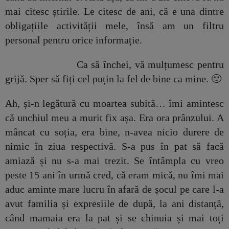
mai citesc știrile. Le citesc de ani, că e una dintre
obligațiile activității mele, însă am un filtru
personal pentru orice informație.
Ca să închei, vă mulțumesc pentru
grijă. Sper să fiți cel puțin la fel de bine ca mine. 🙂
Ah, și-n legătură cu moartea subită… îmi amintesc
că unchiul meu a murit fix așa. Era ora prânzului. A
mâncat cu soția, era bine, n-avea nicio durere de
nimic în ziua respectivă. S-a pus în pat să facă
amiază și nu s-a mai trezit. Se întâmpla cu vreo
peste 15 ani în urmă cred, că eram mică, nu îmi mai
aduc aminte mare lucru în afară de șocul pe care l-a
avut familia și expresiile de după, la ani distanță,
când mamaia era la pat și se chinuia și mai toți