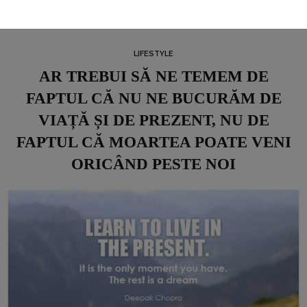
LIFESTYLE
AR TREBUI SĂ NE TEMEM DE
FAPTUL CĂ NU NE BUCURĂM DE
VIAȚĂ ȘI DE PREZENT, NU DE
FAPTUL CĂ MOARTEA POATE VENI
ORICÂND PESTE NOI