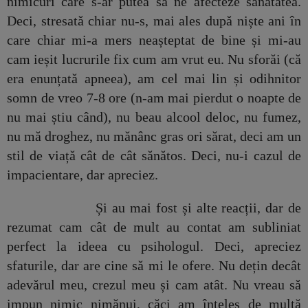
nimicuri care s-ar putea să ne afecteze sănătatea.
Deci, stresată chiar nu-s, mai ales după niște ani în
care chiar mi-a mers neașteptat de bine și mi-au
cam ieșit lucrurile fix cum am vrut eu. Nu sforăi (că
era enunțată apneea), am cel mai lin și odihnitor
somn de vreo 7-8 ore (n-am mai pierdut o noapte de
nu mai știu când), nu beau alcool deloc, nu fumez,
nu mă droghez, nu mănânc gras ori sărat, deci am un
stil de viață cât de cât sănătos. Deci, nu-i cazul de
impacientare, dar apreciez.
Și au mai fost și alte reacții, dar de
rezumat cam cât de mult au contat am subliniat
perfect la ideea cu psihologul. Deci, apreciez
sfaturile, dar are cine să mi le ofere. Nu dețin decât
adevărul meu, crezul meu și cam atât. Nu vreau să
impun nimic nimănui, căci am înțeles de multă