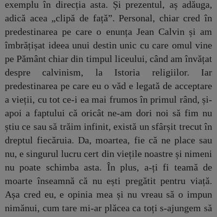
exemplu în direcția asta. Și prezentul, aș adăuga,
adică acea „clipă de față”. Personal, chiar cred în
predestinarea pe care o enunța Jean Calvin și am
îmbrățișat ideea unui destin unic cu care omul vine
pe Pământ chiar din timpul liceului, când am învățat
despre calvinism, la Istoria religiilor. Iar
predestinarea pe care eu o văd e legată de acceptare
a vieții, cu tot ce-i ea mai frumos în primul rând, și-
apoi a faptului că oricât ne-am dori noi să fim nu
știu ce sau să trăim infinit, există un sfârșit trecut în
dreptul fiecăruia. Da, moartea, fie că ne place sau
nu, e singurul lucru cert din viețile noastre și nimeni
nu poate schimba asta. În plus, a-ți fi teamă de
moarte înseamnă că nu ești pregătit pentru viață.
Așa cred eu, e opinia mea și nu vreau să o impun
nimănui, cum tare mi-ar plăcea ca toți s-ajungem să