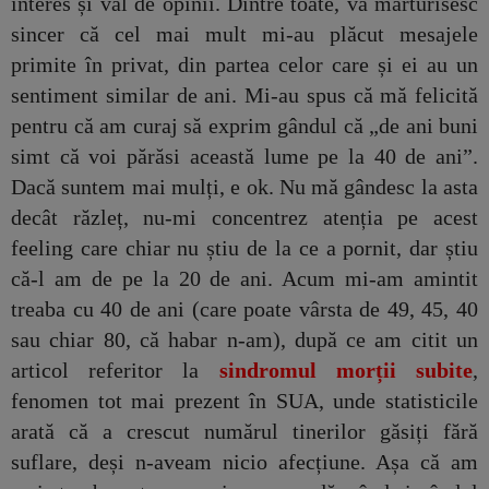
interes și val de opinii. Dintre toate, vă mărturisesc
sincer că cel mai mult mi-au plăcut mesajele
primite în privat, din partea celor care și ei au un
sentiment similar de ani. Mi-au spus că mă felicită
pentru că am curaj să exprim gândul că „de ani buni
simt că voi părăsi această lume pe la 40 de ani”.
Dacă suntem mai mulți, e ok. Nu mă gândesc la asta
decât răzleț, nu-mi concentrez atenția pe acest
feeling care chiar nu știu de la ce a pornit, dar știu
că-l am de pe la 20 de ani. Acum mi-am amintit
treaba cu 40 de ani (care poate vârsta de 49, 45, 40
sau chiar 80, că habar n-am), după ce am citit un
articol referitor la
sindromul morții subite
,
fenomen tot mai prezent în SUA, unde statisticile
arată că a crescut numărul tinerilor găsiți fără
suflare, deși n-aveam nicio afecțiune. Așa că am