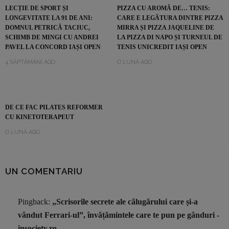
LECȚIE DE SPORT ȘI
PIZZA CU AROMĂ DE… TENIS:
LONGEVITATE LA 91 DE ANI:
CARE E LEGĂTURA DINTRE PIZZA
DOMNUL PETRICĂ TACIUC,
MIRRA ȘI PIZZA JAQUELINE DE
SCHIMB DE MINGI CU ANDREI
LA PIZZA DI NAPO ȘI TURNEUL DE
PAVEL LA CONCORD IAȘI OPEN
TENIS UNICREDIT IAȘI OPEN
4 SĂPTĂMÂNI AGO
O LUNĂ AGO
DE CE FAC PILATES REFORMER
CU KINETOTERAPEUT
O LUNĂ AGO
UN COMENTARIU
Pingback:
„Scrisorile secrete ale călugărului care și-a
vândut Ferrari-ul”, învățămintele care te pun pe gânduri -
insociety.ro