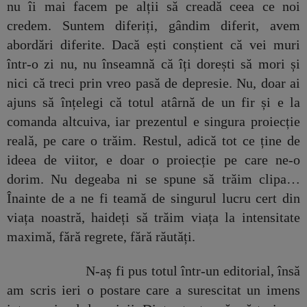
nu îi mai facem pe alții să creadă ceea ce noi
credem. Suntem diferiți, gândim diferit, avem
abordări diferite. Dacă ești conștient că vei muri
într-o zi nu, nu înseamnă că îți dorești să mori și
nici că treci prin vreo pasă de depresie. Nu, doar ai
ajuns să înțelegi că totul atârnă de un fir și e la
comanda altcuiva, iar prezentul e singura proiecție
reală, pe care o trăim. Restul, adică tot ce ține de
ideea de viitor, e doar o proiecție pe care ne-o
dorim. Nu degeaba ni se spune să trăim clipa…
Înainte de a ne fi teamă de singurul lucru cert din
viața noastră, haideți să trăim viața la intensitate
maximă, fără regrete, fără răutăți.
N-aș fi pus totul într-un editorial, însă
am scris ieri o postare care a surescitat un imens