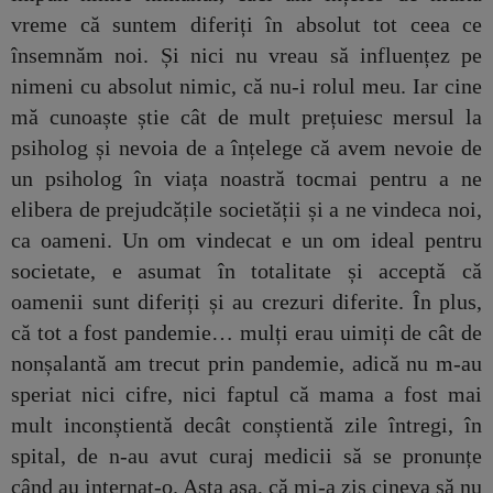
vreme că suntem diferiți în absolut tot ceea ce
însemnăm noi. Și nici nu vreau să influențez pe
nimeni cu absolut nimic, că nu-i rolul meu. Iar cine
mă cunoaște știe cât de mult prețuiesc mersul la
psiholog și nevoia de a înțelege că avem nevoie de
un psiholog în viața noastră tocmai pentru a ne
elibera de prejudcățile societății și a ne vindeca noi,
ca oameni. Un om vindecat e un om ideal pentru
societate, e asumat în totalitate și acceptă că
oamenii sunt diferiți și au crezuri diferite. În plus,
că tot a fost pandemie… mulți erau uimiți de cât de
nonșalantă am trecut prin pandemie, adică nu m-au
speriat nici cifre, nici faptul că mama a fost mai
mult inconștientă decât conștientă zile întregi, în
spital, de n-au avut curaj medicii să se pronunțe
când au internat-o. Asta așa, că mi-a zis cineva să nu