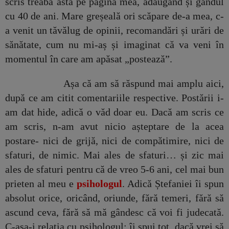
scris treaba asta pe pagina mea, adăugând și gândul
cu 40 de ani. Mare greșeală ori scăpare de-a mea, c-
a venit un tăvălug de opinii, recomandări și urări de
sănătate, cum nu mi-aș și imaginat că va veni în
momentul în care am apăsat „postează”.
Așa că am să răspund mai amplu aici,
după ce am citit comentariile respective. Postării i-
am dat hide, adică o văd doar eu. Dacă am scris ce
am scris, n-am avut nicio așteptare de la acea
postare- nici de grijă, nici de compătimire, nici de
sfaturi, de nimic. Mai ales de sfaturi… și zic mai
ales de sfaturi pentru că de vreo 5-6 ani, cel mai bun
prieten al meu e
psihologul
. Adică Ștefaniei îi spun
absolut orice, oricând, oriunde, fără temeri, fără să
ascund ceva, fără să mă gândesc că voi fi judecată.
C-așa-i relația cu psihologul: îi spui tot, dacă vrei să