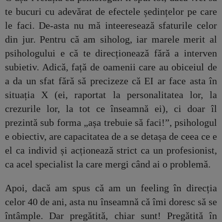
te bucuri cu adevărat de efectele ședințelor pe care
le faci. De-asta nu mă inteeresează sfaturile celor
din jur. Pentru că am siholog, iar marele merit al
psihologului e că te direcționează fără a interven
subietiv. Adică, față de oamenii care au obiceiul de
a da un sfat fără să precizeze că EI ar face asta în
situația X (ei, raportat la personalitatea lor, la
crezurile lor, la tot ce înseamnă ei), ci doar îl
prezintă sub forma „așa trebuie să faci!”, psihologul
e obiectiv, are capacitatea de a se detașa de ceea ce e
el ca individ și acționează strict ca un profesionist,
ca acel specialist la care mergi când ai o problemă.
Apoi, dacă am spus că am un feeling în direcția
celor 40 de ani, asta nu înseamnă că îmi doresc să se
întâmple. Dar pregătită, chiar sunt! Pregătită în