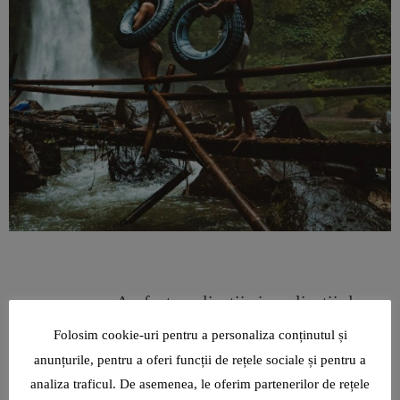
Au fost explicații și explicații despre
anumite boli. Am precizat afecțiunea mea cu
Folosim cookie-uri pentru a personaliza conținutul și
vertijul, despre care am aflat în urmă cu câțiva ani,
anunțurile, pentru a oferi funcții de rețele sociale și pentru a
doar în contextul în care acele morți subite despre
analiza traficul. De asemenea, le oferim partenerilor de rețele