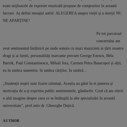
toate mijloacele de expresie muzicală propuse de compozitor în această
lucrare. Aș defini mesajul astfel: ALEGEREA asupra vieții și a morții NU
NE APARȚINE!
Pe tot parcursul
concertului am
avut sentimentul întâlnirii pe unde sonore cu mari muzicieni ai țării noastre
dragi și ai lumii, personalități marcante precum George Enescu, Béla
Bartók, Paul Constantinescu, Mihail Jora, Carmen Petra Basacopol și alții,
eu în umbra sunetelor, în umbra cărților, în umbră…
„Studenții noștri sunt foarte talentați. Aceștia au găsit în ei puterea și
motivația de a-și exprima public sentimentele, gândurile. Cred că am oferit
o altă imagine despre ceea ce se întâmplă la alte specializări în această
universitate”, prof.univ.dr. Gheorghe Duțică.
AUTHOR