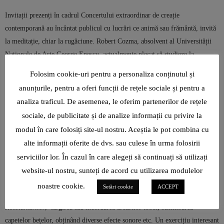
Invitații prezenți în cadrul Concertului extraordinar de creație
contemporană au încântat publicul cu lucrări ce animă sau frământă, invită
la meditație, chiar la rugăciune. Robert Cozma, absolvent al Universității
Naționale de Arte George Enescu, actualmente plecat să studieze la
Hochschule für Musik Nürnberg cu o bursă Erasmus+ ne-a trimis un clip
Folosim cookie-uri pentru a personaliza conținutul și
video în care, după ce a mulțumit profesorilor Luminița și Gheorghe
anunțurile, pentru a oferi funcții de rețele sociale și pentru a
Duțică, apare în ipostaza cunoscută de trombonist de jazz, alături de tineri
analiza traficul. De asemenea, le oferim partenerilor de rețele
muzicieni ce studiază la aceeași universitate, cu o improvizație deosebit de
sociale, de publicitate și de analize informații cu privire la
inspirată și, împreună, într-un tumult specific muzicii de jazz!
modul în care folosiți site-ul nostru. Aceștia le pot combina cu
Iulian Fodor a adus percuția într-o ipostază inedită, oferindu-ne câteva
alte informații oferite de dvs. sau culese în urma folosirii
Trucuri
. Utilizarea vârfului de băț pe cinelul
Crash
sau lovind în cinelul
serviciilor lor. În cazul în care alegeți să continuați să utilizați
China
, lovituri în lateralele tumului de podea, sincronizări precise în
website-ul nostru, sunteți de acord cu utilizarea modulelor
poliritmii între toba mică și celelalte componente ale setului de percuție
noastre cookie.
Setări cookie
ACCEPT
într-o configurație special aleasă, lovirea bețelor între ele, utilizarea
Rototumurilor
, lărgirea sau încordarea arcurilor tobei, schimbarea
capetelor bețelor, obținând diverse efecte sonore etc. Un exercițiu interesant