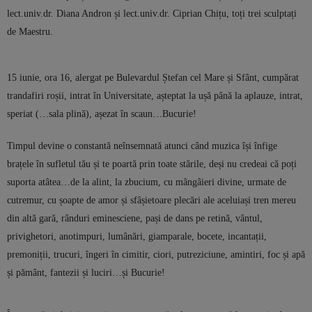
lect.univ.dr. Diana Andron și lect.univ.dr. Ciprian Chițu, toți trei sculptați
de Maestru.
15 iunie, ora 16, alergat pe Bulevardul Ștefan cel Mare și Sfânt, cumpărat
trandafiri roșii, intrat în Universitate, așteptat la ușă până la aplauze, intrat,
speriat (…sala plină), așezat în scaun…Bucurie!
Timpul devine o constantă neînsemnată atunci când muzica își înfige
brațele în sufletul tău și te poartă prin toate stările, deși nu credeai că poți
suporta atâtea…de la alint, la zbucium, cu mângâieri divine, urmate de
cutremur, cu șoapte de amor și sfâșietoare plecări ale aceluiași tren mereu
din altă gară, rânduri eminesciene, pași de dans pe retină, vântul,
privighetori, anotimpuri, lumânări, giamparale, bocete, incantații,
premoniții, trucuri, îngeri în cimitir, ciori, putreziciune, amintiri, foc și apă
și pământ, fantezii și luciri…și Bucurie!