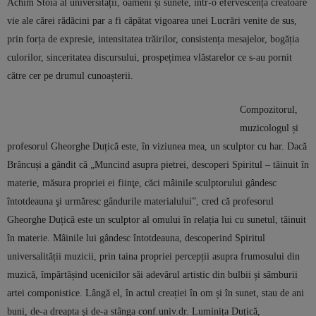
Achim Stoia al universității, oameni și sunete, într-o efervescență creatoare
vie ale cărei rădăcini par a fi căpătat vigoarea unei Lucrări venite de sus,
prin forța de expresie, intensitatea trăirilor, consistența mesajelor, bogăția
culorilor, sinceritatea discursului, prospețimea vlăstarelor ce s-au pornit
către cer pe drumul cunoașterii.
Compozitorul,
muzicologul și
profesorul Gheorghe Duțică este, în viziunea mea, un sculptor cu har. Dacă
Brâncuși a gândit că „Muncind asupra pietrei, descoperi Spiritul – tăinuit în
materie, măsura propriei ei fiinţe, căci mâinile sculptorului gândesc
întotdeauna şi urmăresc gândurile materialului”, cred că profesorul
Gheorghe Duțică este un sculptor al omului în relația lui cu sunetul, tăinuit
în materie. Mâinile lui gândesc întotdeauna, descoperind Spiritul
universalității muzicii, prin taina propriei percepții asupra frumosului din
muzică, împărtășind ucenicilor săi adevărul artistic din bulbii și sâmburii
artei componistice. Lângă el, în actul creației în om și în sunet, stau de ani
buni, de-a dreapta și de-a stânga conf.univ.dr. Luminița Duțică,