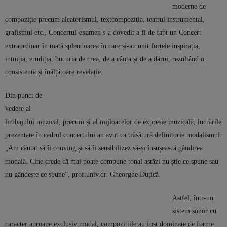
moderne de
compoziție precum aleatorismul, textcompoziţia, teatrul instrumental,
grafismul etc., Concertul-examen s-a dovedit a fi de fapt un Concert
extraordinar în toată splendoarea în care și-au unit forțele inspirația,
intuiția, erudiția, bucuria de crea, de a cânta și de a dărui, rezultând o
consistentă și înălțătoare revelație.
Din punct de
vedere al
limbajului muzical, precum și al mijloacelor de expresie muzicală, lucrările
prezentate în cadrul concertului au avut ca trăsătură definitorie modalismul:
„Am căutat să îi conving și să îi sensibilizez să-și însușească gândirea
modală. Cine crede că mai poate compune tonal astăzi nu știe ce spune sau
nu gândește ce spune”, prof.univ.dr. Gheorghe Duțică.
Astfel, într-un
sistem sonor cu
caracter aproape exclusiv modal, compozițiile au fost dominate de forme