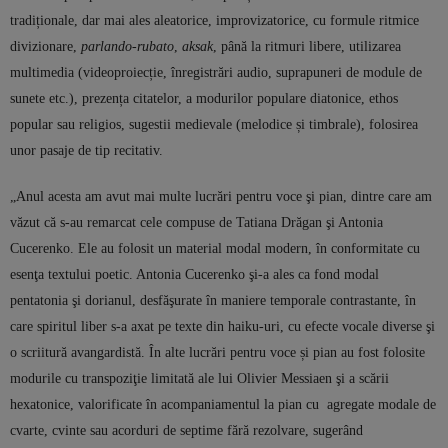
tradiționale, dar mai ales aleatorice, improvizatorice, cu formule ritmice
divizionare,
parlando-rubato
,
aksak
, până la ritmuri libere, utilizarea
multimedia (videoproiecție, înregistrări audio, suprapuneri de module de
sunete etc.), prezența citatelor, a modurilor populare diatonice, ethos
popular sau religios, sugestii medievale (melodice și timbrale), folosirea
unor pasaje de tip recitativ.
„Anul acesta am avut mai multe lucrări pentru voce şi pian, dintre care am
văzut că s-au remarcat cele compuse de Tatiana Drăgan şi Antonia
Cucerenko. Ele au folosit un material modal modern, în conformitate cu
esenţa textului poetic. Antonia Cucerenko şi-a ales ca fond modal
pentatonia şi dorianul, desfăşurate în maniere temporale contrastante, în
care spiritul liber s-a axat pe texte din haiku-uri, cu efecte vocale diverse şi
o scriitură avangardistă. În alte lucrări pentru voce și pian au fost folosite
modurile cu transpoziţie limitată ale lui Olivier Messiaen şi a scării
hexatonice, valorificate în acompaniamentul la pian cu agregate modale de
cvarte, cvinte sau acorduri de septime fără rezolvare, sugerând