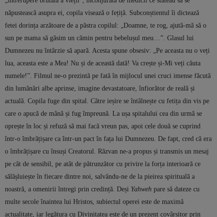
năpustească asupra ei, copila visează o fețiță. Subconștientul îi dictează
fetei dorința arzătoare de a păstra copilul: „Doamne, te rog, ajută-mă să o
sun pe mama să găsim un cămin pentru bebelușul meu…”. Glasul lui
Dumnezeu nu întârzie să apară. Acesta spune obsesiv: „Pe aceasta nu o veți
lua, aceasta este a Mea! Nu și de această dată! Va crește și-Mi veți căuta
numele!”. Filmul ne-o prezintă pe fată în mijlocul unei cruci imense făcută
din lumânări albe aprinse, imagine devastatoare, înfiorător de reală și
actuală. Copila fuge din spital. Către ieșire se întâlnește cu fetița din vis pe
care o apucă de mână și fug împreună. La ușa spitalului cea din urmă se
oprește în loc și refuză să mai facă vreun pas, apoi cele două se cuprind
într-o îmbrățișare ca într-un pact în fața lui Dumnezeu. De fapt, cred că era
o îmbrățișare cu însuși Creatorul. Răzvan ne-a propus și transmis un mesaj
pe cât de sensibil, pe atât de pătrunzător cu privire la forța interioară ce
sălășluiește în fiecare dintre noi, salvându-ne de la pieirea spirituală a
noastră, a omenirii întregi prin credință. Deși
Yahweh
pare să dateze cu
multe secole înaintea lui Hristos, subiectul operei este de maximă
actualitate, iar legătura cu Divinitatea este de un prezent covârșitor prin