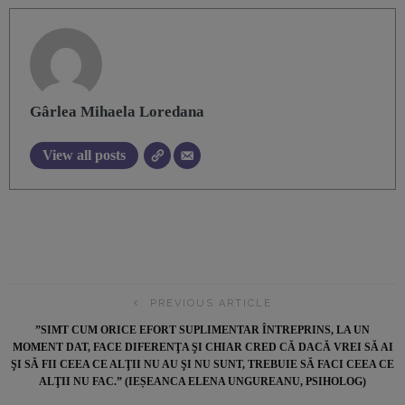
Gârlea Mihaela Loredana
View all posts
PREVIOUS ARTICLE
”SIMT CUM ORICE EFORT SUPLIMENTAR ÎNTREPRINS, LA UN
MOMENT DAT, FACE DIFERENŢA ŞI CHIAR CRED CĂ DACĂ VREI SĂ AI
ŞI SĂ FII CEEA CE ALŢII NU AU ŞI NU SUNT, TREBUIE SĂ FACI CEEA CE
ALŢII NU FAC. ” (IEȘEANCA ELENA UNGUREANU, PSIHOLOG)