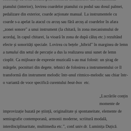
pianului (interior), lovirea coardelor pianului cu podul sau dosul palmei,
pedalizare din exterior, coarde acționate manual. La instrumentele cu
coarde s-a apelat la atacul cu arcuș sau fără arcuș al coardelor în afara
„zonei sonore” a unui instrument (la chitară, în zona mecanismului de
acordaj, în capul chitarei, la vioară în zona de după căluș etc.) rezultând
efecte și sonorități speciale. Lovirea cu bețele „hibrid” în marginea de lemn
a
tumului
din setul de percuție a dus la realizarea unui sunet de lemn
cioplit. Ca mijloace de expresie muzicală s-au mai folosit: un șirag de
mărgele, pocnituri din degete, tehnici de folosirea a instrumentului ce îl
transformă din instrument melodic într-unul ritmico-melodic sau chiar într-
o variantă de voce specifică curentului
beat-box
etc.
„Lucrările conțin
momente de
improvizație bazată pe știință, originalitate și spontaneitate, elemente de
semiografie contemporană, armonii moderne, scriitură modală,
interdisciplinaritate, multimedia etc.”, conf.univ.dr. Luminița Duțică.