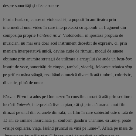
despre sonorități și efecte sonore.
Florin Burlacu, cunoscut violoncelist, a poposit în amfiteatru prin
intermediul unui video în care interpretează cu aplomb un fragment din
compoziția proprie
Fantezia nr. 2
. Violoncelul, în ipostaza propusă de
muzician, nu mai este doar acel instrument deosebit de expresiv, ci, prin
maniera interpretativă unică, devine cutie de ritmuri, modul de sunete
obținute prin anumite strategii de utilizare a arcușului (se aude un
beat-box
însoțit de voce, sonorități de cimpoi, țambal, vioară), folosește tehnica
slap
pe grif cu mâna stângă, rezultând o muzică diversificată timbral, coloristic,
dinamic, plină de umor.
Răzvan Pîrvu l-a adus pe Dumnezeu în conștiința noastră atât prin scriitura
lucrării
Yahweh
, interpretată live la pian, cât și prin alăturarea unui film
difuzat pe unul din ecranele din sală, un film în care subiectul este o fată de
13 ani ce rămâne însărcinată și, conform gândirii unanime, ea „nu-și poate
«risipi copilăria, viața, lăsând pruncul să vină pe lume»”. Aflată pe masa de
„întrerupere brutală a vieții”, înconjurată de medicii ce stăteau să se