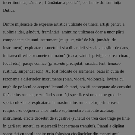
incertitudinea, căutarea, frământarea poetică”, conf.univ.dr. Luminița
Duțică.
Dintre mijloacele de expresie artistică utilizate de tinerii artiști pentru a
sublinia idei, gânduri, frământări, amintim: utilizarea doar a unor părți
componente ale unui instrument (muștiuc, vârf de băț, jumătăți de
instrument), exploatarea sunetului și a dinamicii vizuale a pașilor de dans,
imitarea diferitelor sunete din natură (toaca, vântul, privighetoarea, cioara,
focul etc.), pasaje comice (
glissando
precipitat, sacadat, lent,
tremolo
susținut, suspendat etc.). Au fost folosite de asemenea, bătăi în cutia de
rezonanță a diferitelor instrumente (pian, vioară, violoncel), lovirea cu
unghiile pe lacul ce acoperă lemnul chitarei, poziții neașteptate ale corpului
față de instrument, rezultând sonorități specifice și un anume grad de
spectaculozitate, exploatarea la maxim a instrumentelor, prin aceasta
reușindu-se obținerea unor timbre suplimentare atribuite aceluiași
instrument, efecte deosebit de sugestive (sunetul de tren care trage pe linie
în gară sau sunetul ce sugerează îndepărtarea trenului). Pianul a căpătat
sonorități cu totul inedite prin folosirea ciocănelelor din mecanismul