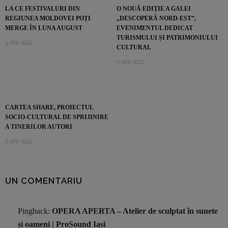
LA CE FESTIVALURI DIN
O NOUĂ EDIȚIE A GALEI
REGIUNEA MOLDOVEI POȚI
„DESCOPERĂ NORD-EST”,
MERGE ÎN LUNA AUGUST
EVENIMENTUL DEDICAT
TURISMULUI ȘI PATRIMONIULUI
5 ANI AGO
CULTURAL
7 ANI AGO
CARTEA SHARE, PROIECTUL
SOCIO-CULTURAL DE SPRIJINIRE
A TINERILOR AUTORI
8 ANI AGO
UN COMENTARIU
Pingback:
OPERA APERTA – Atelier de sculptat în sunete
și oameni | ProSound Iasi