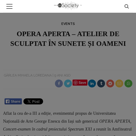
EVENTS
OPERA APERTA – ATELIER DE
SCULPTAT ÎN SUNETE ȘI OAMENI
GÂRLEA MIHAELA LOREDANA
9 ANI AGO
Save
Aflat la cea de-a III a ediție, evenimentul propus de Universitatea
Națională de Arte George Enescu din Iași sub genericul
OPERA APERTA,
Concert-examen în cadrul proiectului Spectrum XXI
a reunit în Amfiteatrul