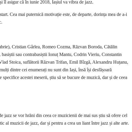
îl asigur că în iunie 2018, Iașiul va vibra de jazz.
 start. Cea mai puternică motivație este, de departe, dorința mea de a-i
c.
 noiembrie), Cristian Gârlea, Romeo Cozma, Răzvan Boroda, Cătălin
basiștii sau contrabasiștii Ionuț Mantu, Codrin Vieriu, Constantin
lad Stoica, suflătorii Răzvan Trifan, Emil Bîzgă, Alexandru Huțanu,
ți dintre cei enumerați nu sunt din Iași, însă își desfășoară
e specifice acestei meserii, știu să se bucure de muzică, dar și de ceea
de jazz se vor hrăni din ceea ce muzicienii de mai sus știu să ofere cel
 al muzicii de jazz, dar și pentru a crea un liant între jazz și alte arte.