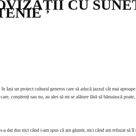
ROVIZAȚII CU SUNE
TENIE
ta în Iași un proiect cultural generos care să aducă jazzul cât mai apro
care, conștienți sau nu, au ales să mi se alăture fără să bănuiască poate,
-a dat dus nici când i-am spus că am glumit, nici când am refuzat să îl m