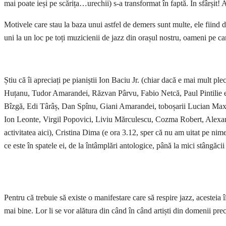
mai poate ieși pe scărița…urechii) s-a transformat în faptă. În sfârșit
Motivele care stau la baza unui astfel de demers sunt multe, ele fiind d
uni la un loc pe toți muzicienii de jazz din orașul nostru, oameni pe care
Știu că îi apreciați pe pianiștii Ion Baciu Jr. (chiar dacă e mai mult 
Huțanu, Tudor Amarandei, Răzvan Pârvu, Fabio Netcă, Paul Pintilie etc.
Bîzgă, Edi Târâș, Dan Spînu, Giani Amarandei, toboșarii Lucian Maxi
Ion Leonte, Virgil Popovici, Liviu Mărculescu, Cozma Robert, Alexandru
activitatea aici), Cristina Dima (e ora 3.12, sper că nu am uitat pe nime
ce este în spatele ei, de la întâmplări antologice, până la mici stângăci
Pentru că trebuie să existe o manifestare care să respire jazz, acesteia
mai bine. Lor li se vor alătura din când în când artiști din domenii precu