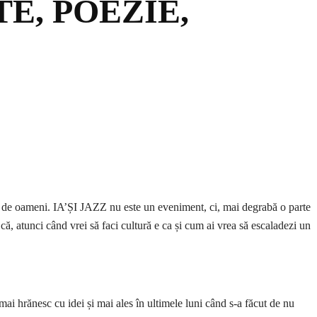
TE, POEZIE,
ape de oameni. IA’ȘI JAZZ nu este un eveniment, ci, mai degrabă o parte
 că, atunci când vrei să faci cultură e ca și cum ai vrea să escaladezi un
ai hrănesc cu idei și mai ales în ultimele luni când s-a făcut de nu