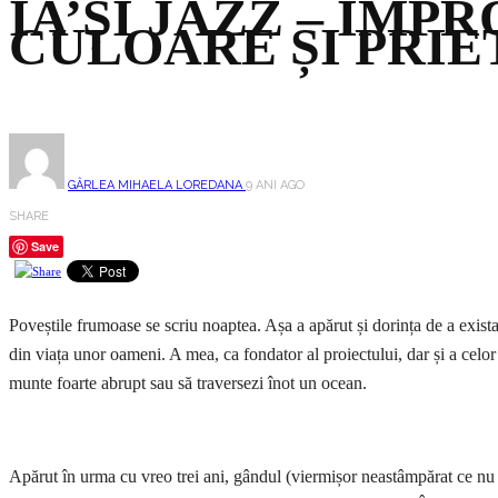
IA’ȘI JAZZ – IMP
CULOARE ȘI PRIE
GÂRLEA MIHAELA LOREDANA
9 ANI AGO
SHARE
Save
Poveștile frumoase se scriu noaptea. Așa a apărut și dorința de a exis
din viața unor oameni. A mea, ca fondator al proiectului, dar și a celor 
munte foarte abrupt sau să traversezi înot un ocean.
Apărut în urma cu vreo trei ani, gândul (viermișor neastâmpărat ce nu s