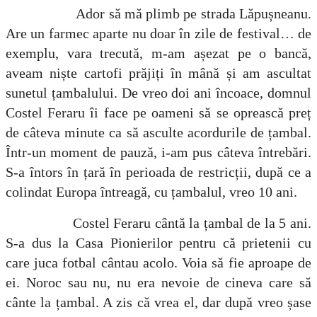
Ador să mă plimb pe strada Lăpușneanu.
Are un farmec aparte nu doar în zile de festival… de
exemplu, vara trecută, m-am așezat pe o bancă,
aveam niște cartofi prăjiți în mână și am ascultat
sunetul țambalului. D
e vreo doi ani încoace, domnul
Costel Feraru îi face pe oameni să se oprească preț
de câteva minute ca să asculte acordurile de țambal.
Într-un moment de pauză, i-am pus câteva întrebări.
S-a întors în țară în perioada de restricții, după ce a
colindat Europa întreagă, cu țambalul, vreo 10 ani.
Costel Feraru cântă la țambal de la 5 ani.
S-a dus la Casa Pionierilor pentru că prietenii cu
care juca fotbal cântau acolo. Voia să fie aproape de
ei. Noroc sau nu, nu era nevoie de cineva care să
cânte la țambal. A zis că vrea el, dar după vreo șase