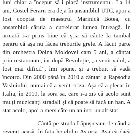
luni chiar a început să-i placă instrumentul.
La 14
ani, Costel Feraru era deja în ansamblul UTC, apoi a
fost cooptat de maestrul Marinică Botea, cu
ansamblul căruia a cutreierat lumea întreagă. În
armată i-a prins bine că știa să cânte la țambal
pentru că așa nu făcea treburile grele. A făcut parte
din orchestra Doina Moldovei cam 5 ani, a cântat
prin restaurante, iar după Revoluție, „a venit valul, a
fost mai dificil”, îmi spune, și a trebuit să vadă
încotro. Din 2000 până în 2010 a cântat la Rapsodia
Vasluiului, numai că a venit criza. Așa că a plecat în
Italia, în 2010, la sora sa, care i-a zis că acolo sunt
mulți muzicanți stradali și că poate să facă un ban. A
stat acolo, apoi a mers câte un an într-un alt stat.
Cântă pe strada Lăpușneanu de când a
revenit acasă, în fața hotelului Astoria. Așa că dacă