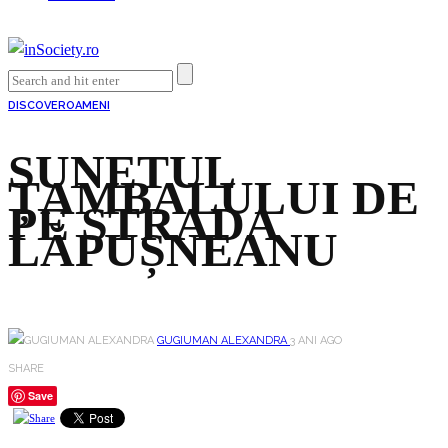
DISCOVER
OAMENI
SUNETUL
ȚAMBALULUI DE
PE STRADA
LĂPUȘNEANU
GUGIUMAN ALEXANDRA
3 ANI AGO
SHARE
Save