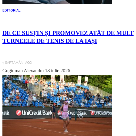
EDITORIAL
DE CE SUSȚIN ȘI PROMOVEZ ATÂT DE MULT
TURNEELE DE TENIS DE LA IAȘI
3 SĂPTĂMÂNI AGO
Gugiuman Alexandra
18 iulie 2026