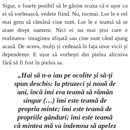
Sigur, e foarte posibil să le găsim scuza că e ușor ca
ei să vorbească, vedete fiind. Nu, tocmai. Lor le e cel
mai greu să rămână cine sunt. Lor le e teamă să se
arate drept oameni. Nici ei nu mai știu care e
realitatea- imaginea afișată sau cine sunt când ajung
acasă. De aceea, mulți și cedează în fața unor vicii și
dependențe. E ușor să vorbești din pielea altcuiva
fără să fi fost în pielea sa.
„Hai să n-o iau pe ocolite și să-ți
spun deschis: la ptruzeci și nouă de
ani, încă îmi era teamă să rămân
singur (…) îmi este teamă de
propria minte; îmi este teamă de
propriile gânduri; îmi este teamă
că mintea mă va îndemna să apelez