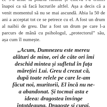
înapoi ca să facă lucrurile altfel. Așa a decis că a
venit momentul să nu se mai ascundă. Abia la 50 de
ani a acceptat tot ce se petrece cu el. A fost un drum
al naibii de greu. Dar a fost un drum pe care l-a
parcurs de mână cu psihologul, „protectorul” său,
așa cum îl numește.
„Acum, Dumnezeu este mereu
alături de mine, ori de câte ori îmi
deschid mintea și sufletul în fața
măreției Lui. Greu d crezut că,
după toate relele pe care le-am
făcut noi, muritorii, El încă nu ne-
a abandonat. Și tocmai asta e
ideea: dragostea învinge
întotdeauna. Dragoste și curaj,