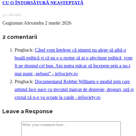
CU O ÎNTORSĂTURĂ NEAȘTEPTATĂ
5 LUNI AGO
Gugiuman Alexandra
2 martie 2026
2 comentarii
Pingback:
Când vom înțelege că nimeni nu alege să aibă o
boală psihică și că nu e o rușine să ai o afecțiune psihică, vom
fi pe drumul cel bun. Am putea măcar să începem prin a nu-i
mai numi „nebuni” - inSociety.ro
Pingback:
Documentarul Robbie Williams e modul prin care
artistul face pace cu trecutul marcat de depresie, droguri, ură și
crezul că n-o va scoate la capăt - inSociety.ro
Leave a Response