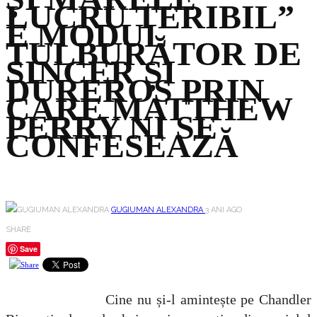
LUCRU TERIBIL”
E MODUL
TULBURĂTOR DE
SINCER ȘI
DUREROS PRIN
CARE MATTHEW
PERRY NI SE
CONFESEAZĂ
GUGIUMAN ALEXANDRA
3 ANI AGO
SHARE
Save
Cine nu și-l amintește pe Chandler