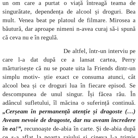
un om care a purtat o viață întreagă teama de
singurătate, dependența de alcool și droguri. Bea
mult. Venea beat pe platoul de filmare. Mirosea a
băutură, dar aproape nimeni n-avea curaj să-i spună
că ceva nu e în regulă.
De altfel, într-un interviu pe
care l-a dat după ce a lansat cartea, Perry
mărturisește că nu se poate uita la Friends dintr-un
simplu motiv- știe exact ce consuma atunci, cât
alcool bea și ce droguri lua în fiecare episod. Se
descompunea de unul singur. Își făcea rău. În
adâncul sufletului, îl măcina o suferință continuă.
„Cerșeam în permanență atenție și dragoste (…)
Aveam nevoie de dragoste, dar nu aveam încredere
în ea!”,
recunoaște de-abia în carte. Și de-abia după
ce s-a aflat la poarta raiului și cineva l-a trimis