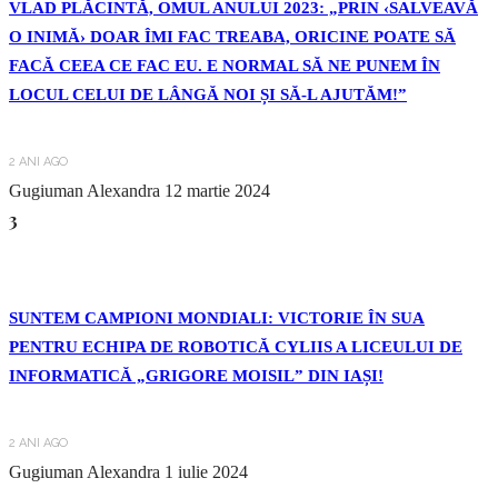
VLAD PLĂCINTĂ, OMUL ANULUI 2023: „PRIN ‹SALVEAVĂ
O INIMĂ› DOAR ÎMI FAC TREABA, ORICINE POATE SĂ
FACĂ CEEA CE FAC EU. E NORMAL SĂ NE PUNEM ÎN
LOCUL CELUI DE LÂNGĂ NOI ȘI SĂ-L AJUTĂM!”
2 ANI AGO
Gugiuman Alexandra
12 martie 2024
3
SUNTEM CAMPIONI MONDIALI: VICTORIE ÎN SUA
PENTRU ECHIPA DE ROBOTICĂ CYLIIS A LICEULUI DE
INFORMATICĂ „GRIGORE MOISIL” DIN IAȘI!
2 ANI AGO
Gugiuman Alexandra
1 iulie 2024