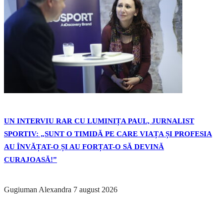
UN INTERVIU RAR CU LUMINIȚA PAUL, JURNALIST
SPORTIV: „SUNT O TIMIDĂ PE CARE VIAȚA ȘI PROFESIA
AU ÎNVĂȚAT-O ȘI AU FORȚAT-O SĂ DEVINĂ
CURAJOASĂ!”
Gugiuman Alexandra
7 august 2026