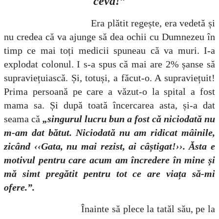
ceva!”
Era plătit regește, era vedetă și
nu credea că va ajunge să dea ochii cu Dumnezeu în
timp ce mai toți medicii spuneau că va muri. I-a
explodat colonul. I s-a spus că mai are 2% șanse să
supraviețuiască. Și, totuși, a făcut-o. A supraviețuit!
Prima persoană pe care a văzut-o la spital a fost
mama sa. Și după toată încercarea asta, și-a dat
seama că
„singurul lucru bun a fost că niciodată nu
m-am dat bătut. Niciodată nu am ridicat mâinile,
zicând ‹‹Gata, nu mai rezist, ai câștigat!››. Ăsta e
motivul pentru care acum am încredere în mine și
mă simt pregătit pentru tot ce are viața să-mi
ofere.”.
Înainte să plece la tatăl său, pe la