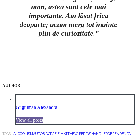
man, astea sunt cele mai
importante. Am lăsat frica
deoparte; acum merg tot înainte
plin de curiozitate.”
AUTHOR
Gugiuman Alexandra
View all posts
TAGS :
ALCOOLISM
AUTOBIOGRAFIE MATTHEW PERRY
CHANDLER
DEPENDENTA