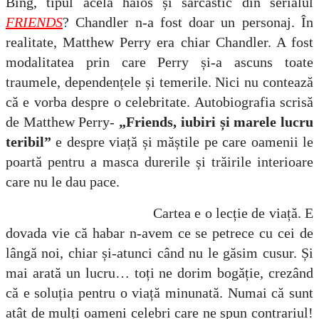
Bing, tipul acela haios și sarcastic din serialul
FRIENDS
? Chandler n-a fost doar un personaj. În
realitate, Matthew Perry era chiar Chandler. A fost
modalitatea prin care Perry și-a ascuns toate
traumele, dependențele și temerile. Nici nu contează
că e vorba despre o celebritate. Autobiografia scrisă
de Matthew Perry-
„Friends, iubiri și marele lucru
teribil”
e despre viață și măștile pe care oamenii le
poartă pentru a masca durerile și trăirile interioare
care nu le dau pace.
Cartea e o lecție de viață. E
dovada vie că habar n-avem ce se petrece cu cei de
lângă noi, chiar și-atunci când nu le găsim cusur. Și
mai arată un lucru… toți ne dorim bogăție, crezând
că e soluția pentru o viață minunată. Numai că sunt
atât de mulți oameni celebri care ne spun contrariul!