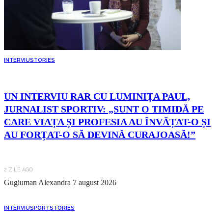
INTERVIU
STORIES
UN INTERVIU RAR CU LUMINIȚA PAUL,
JURNALIST SPORTIV: „SUNT O TIMIDĂ PE
CARE VIAȚA ȘI PROFESIA AU ÎNVĂȚAT-O ȘI
AU FORȚAT-O SĂ DEVINĂ CURAJOASĂ!”
2 ZILE AGO
Gugiuman Alexandra
7 august 2026
INTERVIU
SPORT
STORIES