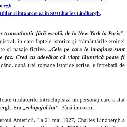
dbergh
Hitler și întoarcerea în SUA
Charles Lindbergh,
 transatlantic fără escală, de la New York la Paris”
,
tral, în care faptele istorice și frământările eroinei
te și pasaje fictive.
„Cele pe care le imaginez sunt
le fac. Cred cu adevărat că viața lăuntrică poate fi
 când, după trei romane istorice scrise, e întrebată de
titulaturile întruchipează un personaj care a stat
dbergh. Era
„echipajul lui”
. Până într-o zi…
oul Americii. La 21 mai 1927, Charles Lindbergh a