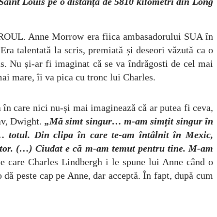
 Saint Louis pe o distanță de 5810 kilometri din Long
. Anne Morrow era fiica ambasadorului SUA în
Era talentată la scris, premiată și deseori văzută ca o
ns. Nu și-ar fi imaginat că se va îndrăgosti de cel mai
ai mare, îi va pica cu tronc lui Charles.
e nici nu-și mai imaginează că ar putea fi ceva,
nav, Dwight.
„Mă simt singur… m-am simțit singur în
 totul. Din clipa în care te-am întâlnit în Mexic,
iator. (…) Ciudat e că m-am temut pentru tine. M-am
 pe care Charles Lindbergh i le spune lui Anne când o
 o dă peste cap pe Anne, dar acceptă. În fapt, după cum