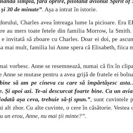
omandă simplă, fără oprire, pilotând avionul Spirit of
 și 30 de minute”
. Așa a intrat în istorie.
les avea întreaga lume la picioare. Era EROUL
re au mers toate fetele din familia Morrow, la Smith. 
 e invitată să zboare cu Charles. Doar ei doi, pe ascu
Ba mai mult, familia lui Anne spera că Elisabeth, fiica m
Anne se resemnează, numai că fix în clipa în car
de Anne se mutase pentru a avea grijă de fratele ei bol
 bine să am pe cineva cu care să împărtășesc asta…
 Și apoi azi. Te-ai descurcat foarte bine. Ca un av
odată așa ceva, trebuie să-ți spun.”
, sunt cuvintele
alt zbor. Cu alte cuvinte, o cere în căsătorie. Vestea
cu un erou, Anne, nu mai ții minte?”
.