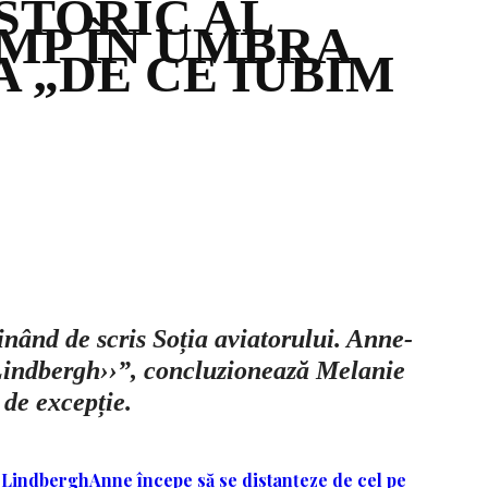
STORIC AL
IMP ÎN UMBRA
A „DE CE IUBIM
nând de scris Soția aviatorului. Anne-
 Lindbergh››”, concluzionează Melanie
 de excepție.
e Lindbergh
Anne începe să se distanțeze de cel pe