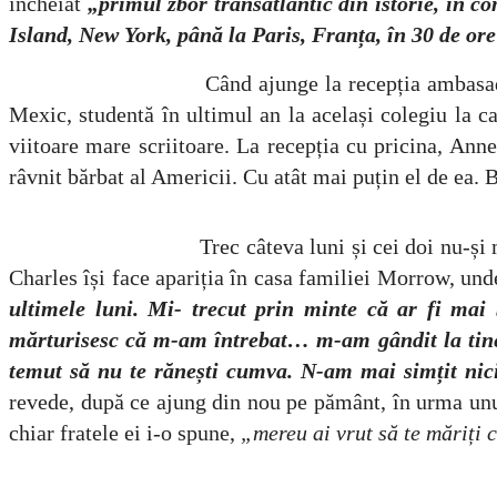
încheiat
„primul zbor transatlantic din istorie, în c
Island, New York, până la Paris, Franța, în 30 de ore
Când ajunge la recepția ambasadorului, Char
Mexic, studentă în ultimul an la același colegiu la ca
viitoare mare scriitoare. La recepția cu pricina, Anne
râvnit bărbat al Americii. Cu atât mai puțin el de ea. 
Trec câteva luni și cei doi nu-și mai vorbesc. 
Charles își face apariția în casa familiei Morrow, un
ultimele luni. Mi- trecut prin minte că ar fi mai
mărturisesc că m-am întrebat… m-am gândit la tine.
temut să nu te rănești cumva. N-am mai simțit nici
revede, după ce ajung din nou pe pământ, în urma unui 
chiar fratele ei i-o spune,
„mereu ai vrut să te măriți 