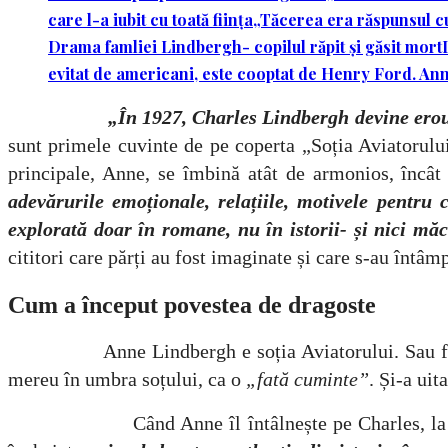
care l-a iubit cu toată ființa
„Tăcerea era răspunsul cu
Drama famliei Lindbergh- copilul răpit și găsit mort
evitat de americani, este cooptat de Henry Ford. Ann
„În 1927, Charles Lindbergh devine eroul
sunt primele cuvinte de pe coperta „Soția Aviatorului
principale, Anne, se îmbină atât de armonios, încât 
adevărurile emoționale, relațiile, motivele pentru 
explorată doar în romane, nu în istorii- și nici măc
cititori care părți au fost imaginate și care s-au întâm
Cum a început povestea de dragoste
Anne Lindbergh e soția Aviatorului. Sau fiica amb
mereu în umbra soțului, ca o
„fată cuminte”
. Și-a uit
Când Anne îl întâlnește pe Charles, la o recepți