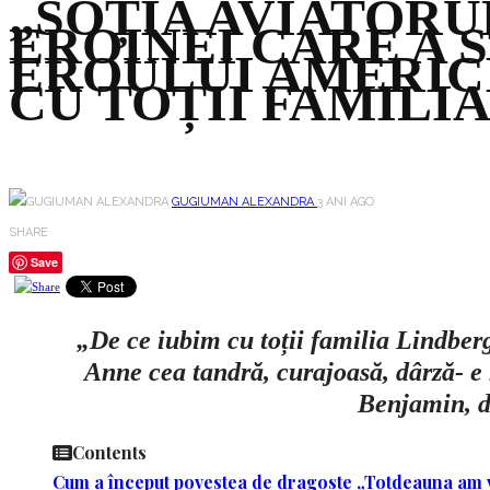
„SOȚIA AVIATORU
EROINEI CARE A 
EROULUI AMERICI
CU TOȚII FAMILI
GUGIUMAN ALEXANDRA
3 ANI AGO
SHARE
Save
„De ce iubim cu toții familia Lindber
Anne cea tandră, curajoasă, dârză- e
Benjamin, du
Contents
Cum a început povestea de dragoste
„Totdeauna am 