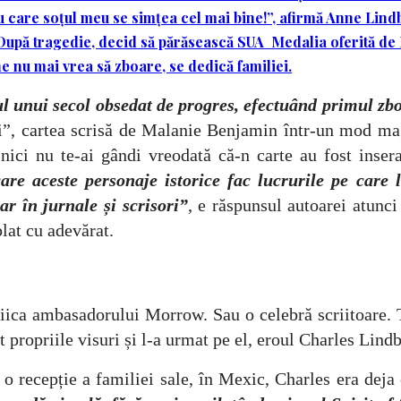
 care soțul meu se simțea cel mai bine!”, afirmă Anne Lin
După tragedie, decid să părăsească SUA
Medalia oferită de 
e nu mai vrea să zboare, se dedică familiei.
 unui secol obsedat de progres, efectuând primul zbor
”, cartea scrisă de Malanie Benjamin într-un mod magis
nici nu te-ai gândi vreodată că-n carte au fost insera
care aceste personaje istorice fac lucrurile pe care 
ar în jurnale și scrisori”
, e răspunsul autoarei atunci
plat cu adevărat.
asadorului Morrow. Sau o celebră scriitoare. Toate 
at propriile visuri și l-a urmat pe el, eroul Charles Lin
e a familiei sale, în Mexic, Charles era deja er