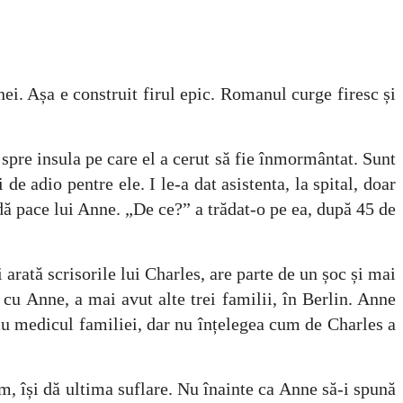
a e construit firul epic. Romanul curge firesc și
pre insula pe care el a cerut să fie înmormântat. Sunt
de adio pentre ele. I le-a dat asistenta, la spital, doar
 dă pace lui Anne. „De ce?” a trădat-o pe ea, după 45 de
crisorile lui Charles, are parte de un șoc și mai
 cu Anne, a mai avut alte trei familii, în Berlin. Anne
u cu medicul familiei, dar nu înțelegea cum de Charles a
dă ultima suflare. Nu înainte ca Anne să-i spună