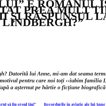
LUI” E ROMANUL I
STAT PREA MULT T
I ȘI RĂSPUNSUL L
A LINDBERGH?”
gh? Datorită lui Anne, mi-am dat seama termi
 motivul pentru care noi toți ‹‹iubim familia
pă a așternut pe hârtie o ficțiune biografică
vrut să fiu eroul tău!”
Recordurile în aviație ale lui Ann