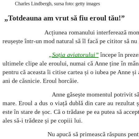
Charles Lindbergh, sursa foto: getty images
„Totdeauna am vrut să fiu eroul tău!”
Acțiunea romanului interferează momentul prezent
reușește într-un mod natural să îl facă pe cititor să nu
„Soția aviatorului”
începe în preze
ultimele clipe ale eroului, numai că Anne ține în mână c
pentru că aceasta îi citise cartea și o iubea pe Anne ș
ani de căsnicie. Eroul horcăie.
Anne găsește momentul potrivit să-l întrebe de-a
mare. Eroul a dus o viață dublă din care au rezultat ș
este în stare de șoc. Că o trădase pe ea putea să accep
ales să-i trădeze și pe copiii lui.
Nu apucă să primească răspuns pentru că marele 