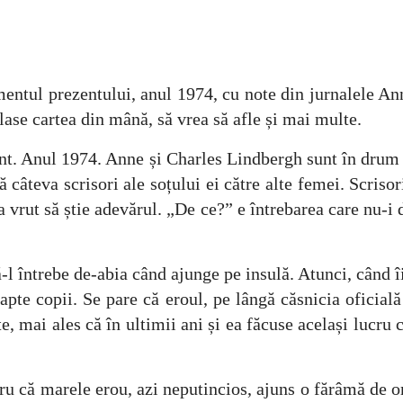
ului, anul 1974, cu note din jurnalele Annei. Aș
 lase cartea din mână, să vrea să afle și mai multe.
nt. Anul 1974. Anne și Charles Lindbergh sunt în drum s
âteva scrisori ale soțului ei către alte femei. Scrisori 
i a vrut să știe adevărul. „De ce?” e întrebarea care nu-i
bia când ajunge pe insulă. Atunci, când îi arată s
apte copii. Se pare că eroul, pe lângă căsnicia oficială
te, mai ales că în ultimii ani și ea făcuse același lucr
erou, azi neputincios, ajuns o fărâmă de om, își 